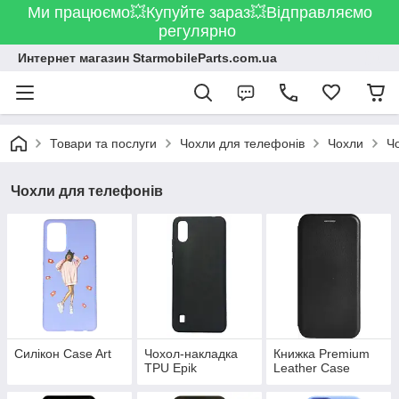
Ми працюємо💥Купуйте зараз💥Відправляємо
регулярно
Интернет магазин StarmobileParts.com.ua
Товари та послуги
Чохли для телефонів
Чохли
Ч
Чохли для телефонів
Силікон Case Art
Чохол-накладка
Книжка Premium
TPU Epik
Leather Case