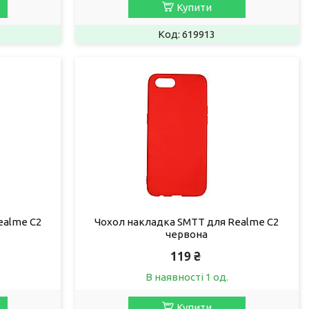
Купити
619913
ealme C2
Чохол накладка SMTT для Realme C2
червона
119 ₴
В наявності 1 од.
Купити