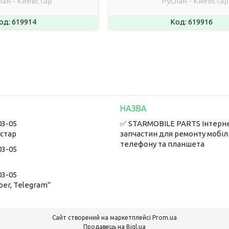
лан - Киевстар
Руслан - Киевстар
619914
619916
03-05
✅ STARMOBILE PARTS Інтерн
встар
запчастин для ремонту мобі
телефону та планшета
03-05
03-05
ber, Telegram"
Сайт створений на маркетплейсі
Prom.ua
Продавець на Bigl.ua