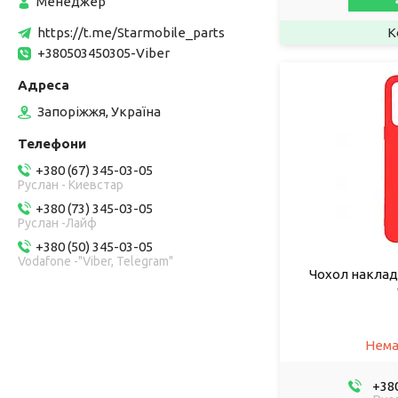
Менеджер
https://t.me/Starmobile_parts
+380503450305-Viber
Запоріжжя, Україна
+380 (67) 345-03-05
Руслан - Киевстар
+380 (73) 345-03-05
Руслан -Лайф
+380 (50) 345-03-05
Vodafone -"Viber, Telegram"
Чохол наклад
Нема
+380