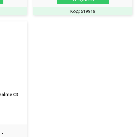
619918
ealme C3