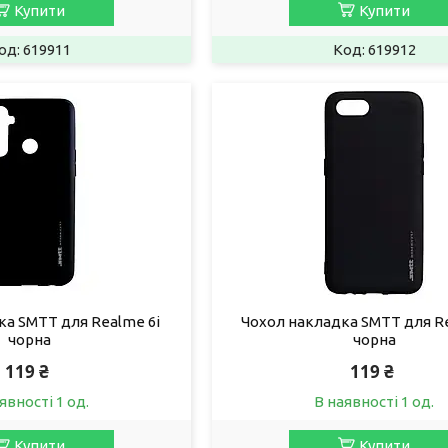
Купити
Купити
619911
619912
ка SMTT для Realme 6i
Чохол накладка SMTT для R
чорна
чорна
119 ₴
119 ₴
явності 1 од.
В наявності 1 од.
Купити
Купити