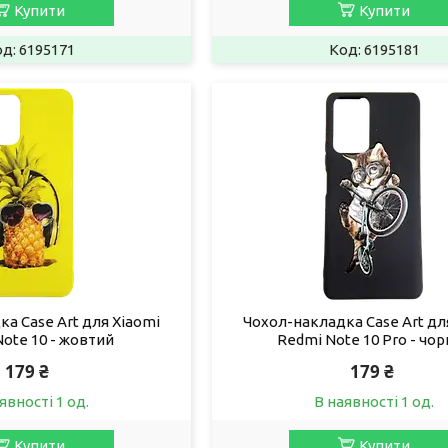
Купити
Купити
6195171
6195181
а Case Art для Xiaomi
Чохол-накладка Case Art дл
ote 10 - жовтий
Redmi Note 10 Pro - чо
179 ₴
179 ₴
явності 1 од.
В наявності 1 од.
Купити
Купити