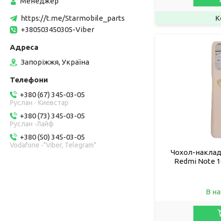
Менеджер
https://t.me/Starmobile_parts
+380503450305-Viber
Запоріжжя, Україна
+380 (67) 345-03-05
Руслан - Киевстар
+380 (73) 345-03-05
Руслан -Лайф
+380 (50) 345-03-05
Vodafone -"Viber, Telegram"
Чохол-накладк
Redmi Note 1
В на