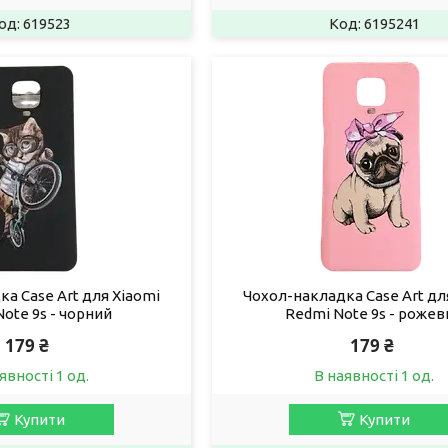
619523
6195241
а Case Art для Xiaomi
Чохол-накладка Case Art дл
ote 9s - чорний
Redmi Note 9s - рожев
179 ₴
179 ₴
явності 1 од.
В наявності 1 од.
Купити
Купити