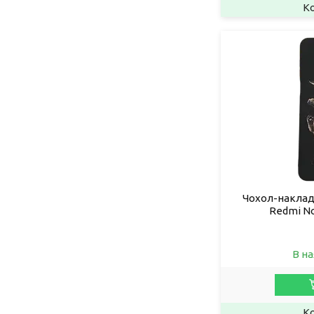
Чохол-накладк
Redmi No
В на