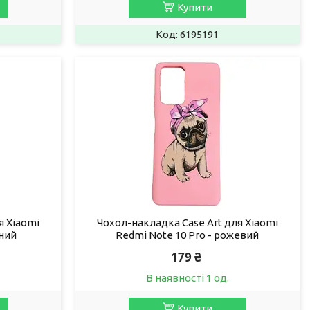
Купити
6195191
я Xiaomi
Чохол-накладка Case Art для Xiaomi
рний
Redmi Note 10 Pro - рожевий
179 ₴
В наявності 1 од.
Купити