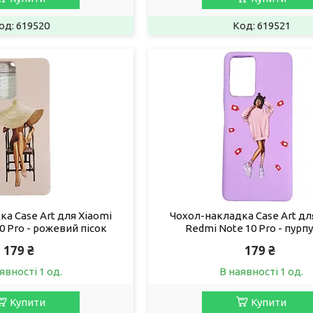
619520
619521
а Case Art для Xiaomi
Чохол-накладка Case Art дл
0 Pro - рожевий пісок
Redmi Note 10 Pro - пурп
179 ₴
179 ₴
явності 1 од.
В наявності 1 од.
Купити
Купити