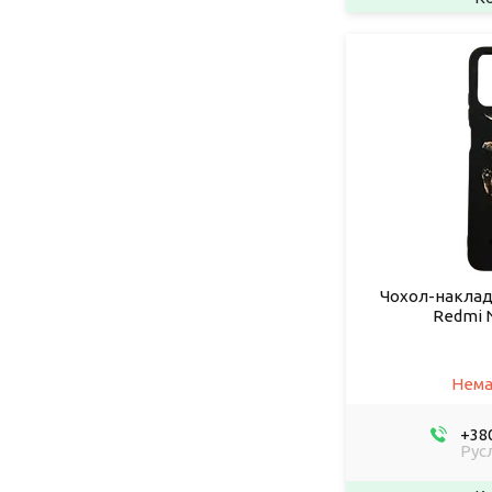
Чохол-накладк
Redmi N
Нема
+380
Рус