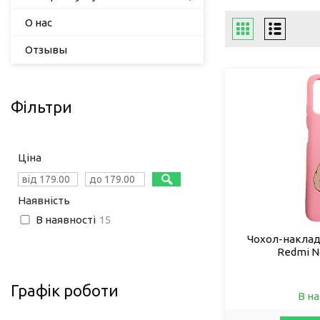
О нас
Отзывы
Фільтри
Ціна
Наявність
В наявності
15
Чохол-накладк
Redmi N
Графік роботи
В на