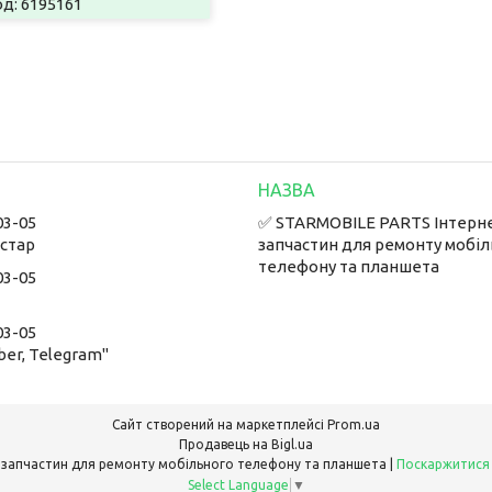
6195161
03-05
✅ STARMOBILE PARTS Інтерн
встар
запчастин для ремонту мобі
телефону та планшета
03-05
03-05
ber, Telegram"
Сайт створений на маркетплейсі
Prom.ua
Продавець на Bigl.ua
✅ STARMOBILE PARTS Інтернет-магазин запчастин для ремонту мобільного телефону та планшета |
Поскаржитися
Select Language
▼