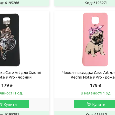
6195266
6195271
а Case Art для Xiaomi
Чохол-накладка Case Art дл
te 9 Pro - чорний
Redmi Note 9 Pro - рож
179 ₴
179 ₴
явності 1 од.
В наявності 1 од.
Купити
Купити
6195291
619530