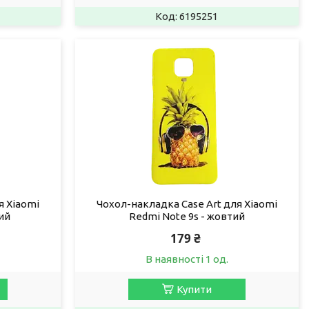
6195251
я Xiaomi
Чохол-накладка Case Art для Xiaomi
ий
Redmi Note 9s - жовтий
179 ₴
В наявності 1 од.
Купити