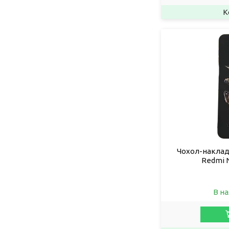
Чохол-накладк
Redmi N
В на