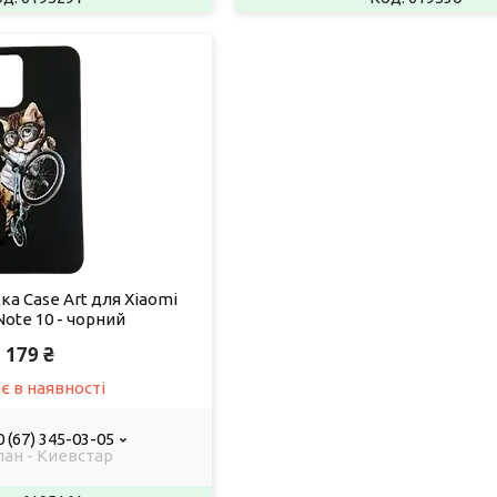
а Case Art для Xiaomi
ote 10 - чорний
179 ₴
є в наявності
 (67) 345-03-05
лан - Киевстар