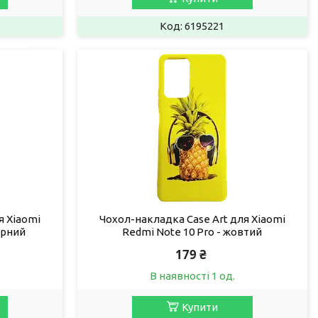
6195221
я Xiaomi
Чохол-накладка Case Art для Xiaomi
урний
Redmi Note 10 Pro - жовтий
179 ₴
В наявності 1 од.
Купити