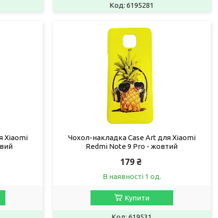
6195281
я Xiaomi
Чохол-накладка Case Art для Xiaomi
евий
Redmi Note 9 Pro - жовтий
179 ₴
В наявності 1 од.
Купити
619531