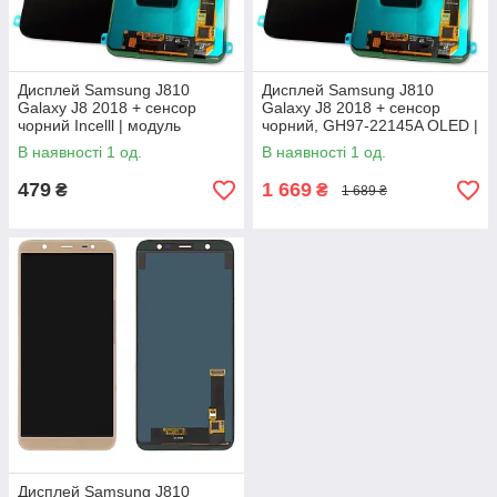
Дисплей Samsung J810
Дисплей Samsung J810
Galaxy J8 2018 + сенсор
Galaxy J8 2018 + сенсор
чорний Incelll | модуль
чорний, GH97-22145A OLED |
модуль
В наявності 1 од.
В наявності 1 од.
479
1 669
₴
₴
1 689 ₴
Дисплей Samsung J810