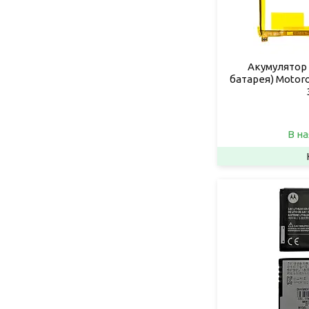
Акумулятор 
батарея) Motoro
В на