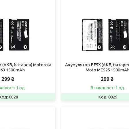
 (АКБ, батарея) Motorola
Акумулятор BF5X (АКБ, батарея
63 1500mAh
Moto ME525 1500mA
299 ₴
299 ₴
явності 1 од.
В наявності 1 од.
0828
0829