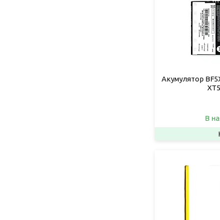
Акумулятор BF5X
XT5
В на