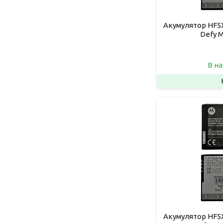
Акумулятор HF5X
Defy 
В на
Акумулятор HF5X