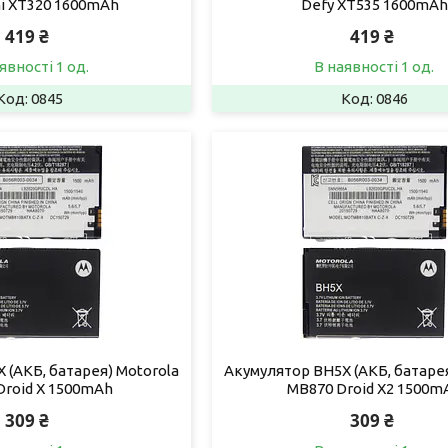
ni XT320 1600mAh
Defy XT535 1600mAh
419 ₴
419 ₴
явності 1 од.
В наявності 1 од.
0845
0846
 (АКБ, батарея) Motorola
Акумулятор BH5X (АКБ, батарея
Droid X 1500mAh
MB870 Droid X2 1500m
309 ₴
309 ₴