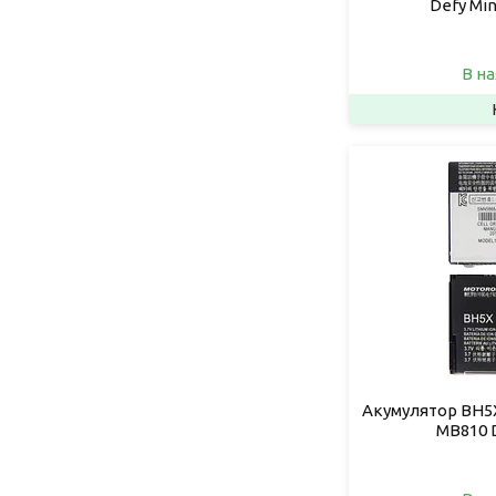
Defy Mi
В на
Акумулятор BH5X
MB810 