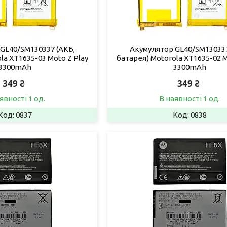
GL40/SM130337 (АКБ,
Акумулятор GL40/SM130337
la XT1635-03 Moto Z Play
батарея) Motorola XT1635-02 M
3300mAh
3300mAh
349 ₴
349 ₴
явності 1 од.
В наявності 1 од.
0837
0838