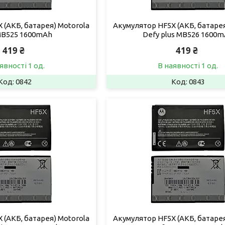
 (АКБ, батарея) Motorola
Акумулятор HF5X (АКБ, батарея
MB525 1600mAh
Defy plus MB526 1600
419 ₴
419 ₴
явності 1 од.
В наявності 1 од.
0842
0843
 (АКБ, батарея) Motorola
Акумулятор HF5X (АКБ, батарея