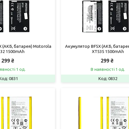
 (АКБ, батарея) Motorola
Акумулятор BF5X (АКБ, батарея
32 1500mAh
XT535 1500mAh
299 ₴
299 ₴
явності 1 од.
В наявності 1 од.
0831
0832