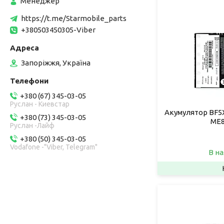
Менеджер
https://t.me/Starmobile_parts
+380503450305-Viber
Запоріжжя, Україна
+380 (67) 345-03-05
Руслан - Киевстар
Акумулятор BF5X
+380 (73) 345-03-05
ME8
Руслан -Лайф
+380 (50) 345-03-05
Vodafone -"Viber, Telegram"
В на