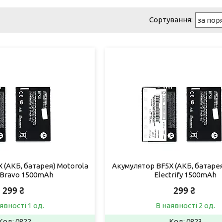
 (АКБ, батарея) Motorola
Акумулятор BF5X (АКБ, батарея
Bravo 1500mAh
Electrify 1500mAh
299 ₴
299 ₴
явності 1 од.
В наявності 2 од.
0822
0823