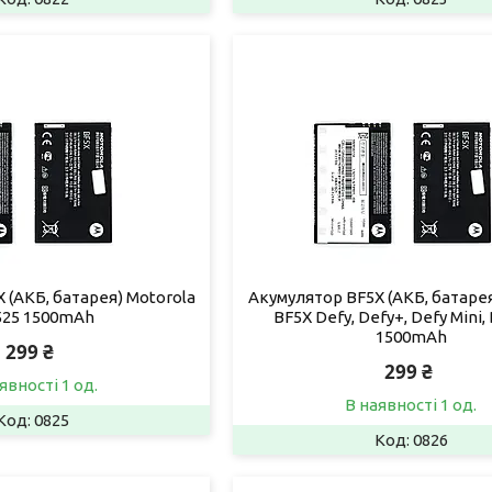
 (АКБ, батарея) Motorola
Акумулятор BF5X (АКБ, батарея
25 1500mAh
BF5X Defy, Defy+, Defy Mini,
1500mAh
299 ₴
299 ₴
явності 1 од.
В наявності 1 од.
0825
0826