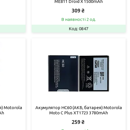
ME811 Droid X 1500mAh
309 ₴
В наявності 2 од.
0847
) Motorola
Акумулятор HC60 (АКБ, батарея) Motorola
Ah
Moto C Plus XT1723 3780mAh
259 ₴