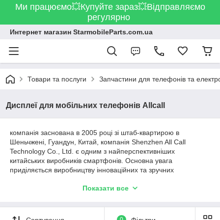
Ми працюємо💥Купуйте зараз💥Відправляємо
регулярно
Интернет магазин StarmobileParts.com.ua
Товари та послуги
Запчастини для телефонів та електр
Дисплеї для мобільних телефонів Allcall
компанія заснована в 2005 році зі штаб-квартирою в
Шеньчжені, Гуандун, Китай, компанія Shenzhen All Call
Technology Co., Ltd. є одним з найперспективніших
китайських виробників смартфонів. Основна увага
приділяється виробництву інноваційних та зручних
смартфонів з елегантним дизайном, чудовою якістю збірки і
Показати все
чудовою продуктивністю. Раніше компанія обслуговувала
вітчизняні та міжнародні відомі комунікаційні бренди і
операторів, в основному надаючи індивідуальні послуги
OEM, ODM для висококласних клієнтів. Охоплює понад 200
Сортування
0
Фільтри