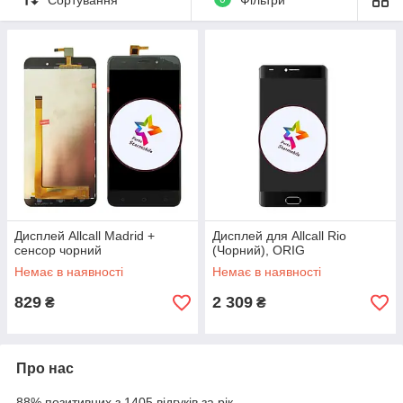
країн та регіонів Південній Азії, Близького Сходу, Африки,
Європи, Латинської Америки та Північної Америки. Завдяки
досягненням в області технологій та суспільства, а також
появи смартфонів і планшетних комп'ютерів компанія
запустила новий бренд AllCall. Компанія завжди
дотримується принципу «якість - єдина гарантія бренду» як
кінцевої мети.
Дисплей Allcall Madrid +
Дисплей для Allcall Rio
сенсор чорний
(Чорний), ORIG
Немає в наявності
Немає в наявності
829
2 309
₴
₴
Про нас
88% позитивних з 1405 відгуків за рік