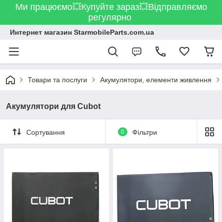
Ми працюємо💥Купуйте зараз💥Відправляємо
регулярно
Интернет магазин StarmobileParts.com.ua
Товари та послуги
Акумулятори, елементи живлення
Акумулятори для Cubot
Сортування
0
Фільтри