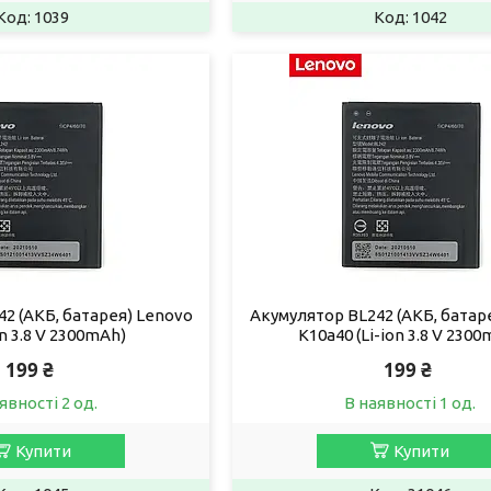
1039
1042
2 (АКБ, батарея) Lenovo
Акумулятор BL242 (АКБ, батар
on 3.8 V 2300mAh)
K10a40 (Li-ion 3.8 V 230
199 ₴
199 ₴
явності 2 од.
В наявності 1 од.
Купити
Купити