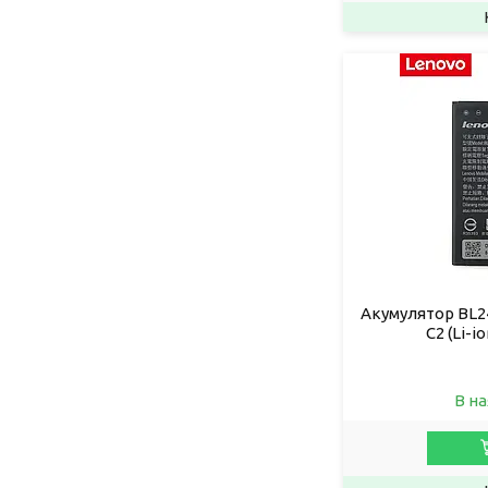
Акумулятор BL24
C2 (Li-i
В на