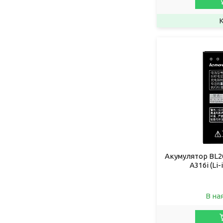
Акумулятор BL20
A316i (Li
В на