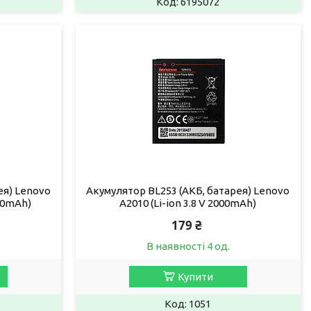
6195072
ея) Lenovo
Акумулятор BL253 (АКБ, батарея) Lenovo
300mAh)
A2010 (Li-ion 3.8 V 2000mAh)
179 ₴
В наявності 4 од.
Купити
1051