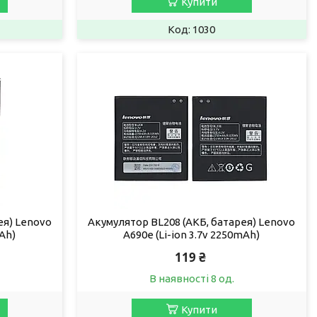
Купити
1030
ея) Lenovo
Акумулятор BL208 (АКБ, батарея) Lenovo
mAh)
A690e (Li-ion 3.7v 2250mAh)
119 ₴
В наявності 8 од.
Купити