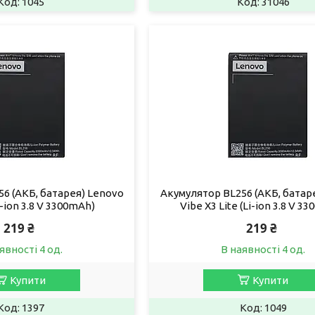
1045
31046
6 (АКБ, батарея) Lenovo
Акумулятор BL256 (АКБ, батар
i-ion 3.8 V 3300mAh)
Vibe X3 Lite (Li-ion 3.8 V 3
219 ₴
219 ₴
явності 4 од.
В наявності 4 од.
Купити
Купити
1397
1049