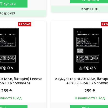
Купити
11010
0789
3 (АКБ, батарея) Lenovo
Акумулятор BL203 (АКБ, батар
ion 3.7 V 1500mAh)
A305E (Li-ion 3.7 V 1500
259 ₴
259 ₴
явності 10 од.
В наявності 10 од.