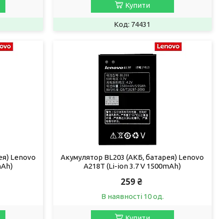
Купити
74431
ея) Lenovo
Акумулятор BL203 (АКБ, батарея) Lenovo
mAh)
A218T (Li-ion 3.7 V 1500mAh)
259 ₴
В наявності 10 од.
Купити