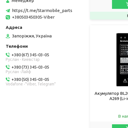
Менеджер
https://t.me/Starmobile_parts
+380503450305-Viber
Запоріжжя, Україна
+380 (67) 345-03-05
Руслан - Киевстар
+380 (73) 345-03-05
Руслан -Лайф
+380 (50) 345-03-05
Vodafone -"Viber, Telegram"
Акумулятор BL20
A269 (Li-
В на