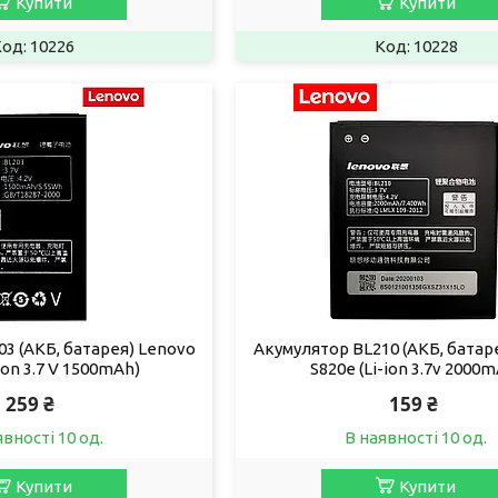
Купити
Купити
10226
10228
3 (АКБ, батарея) Lenovo
Акумулятор BL210 (АКБ, батар
-ion 3.7 V 1500mAh)
S820e (Li-ion 3.7v 2000
259 ₴
159 ₴
явності 10 од.
В наявності 10 од.
Купити
Купити