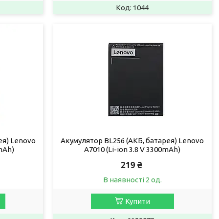
1044
ея) Lenovo
Акумулятор BL256 (АКБ, батарея) Lenovo
0mAh)
A7010 (Li-ion 3.8 V 3300mAh)
219 ₴
В наявності 2 од.
Купити