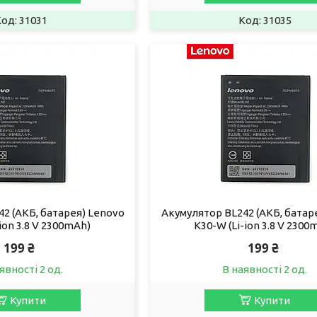
31031
31035
2 (АКБ, батарея) Lenovo
Акумулятор BL242 (АКБ, батар
-ion 3.8 V 2300mAh)
K30-W (Li-ion 3.8 V 2300
199 ₴
199 ₴
явності 2 од.
В наявності 2 од.
Купити
Купити