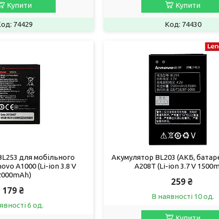
Купити
Купити
74429
74430
BL253 для мобільного
Акумулятор BL203 (АКБ, батар
vo A1000 (Li-ion 3.8 V
A208T (Li-ion 3.7 V 1500
2000mAh)
259 ₴
179 ₴
В наявності 10 од.
явності 6 од.
Купити