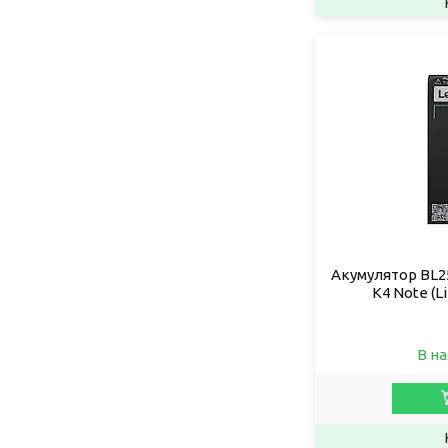
Акумулятор BL25
K4 Note (L
В на