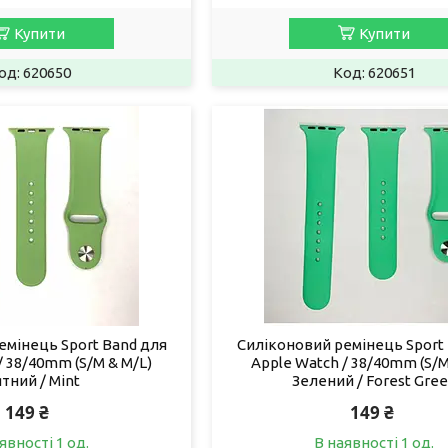
Купити
Купити
620650
620651
емінець Sport Band для
Силіконовий ремінець Sport
/ 38/40mm (S/M & M/L)
Apple Watch / 38/40mm (S/M
ятний / Mint
Зелений / Forest Gre
149 ₴
149 ₴
явності 1 од.
В наявності 1 од.