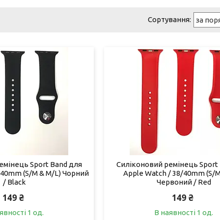
емінець Sport Band для
Силіконовий ремінець Sport
/40mm (S/M & M/L) Чорний
Apple Watch / 38/40mm (S/M
/ Black
Червоний / Red
149 ₴
149 ₴
явності 1 од.
В наявності 1 од.