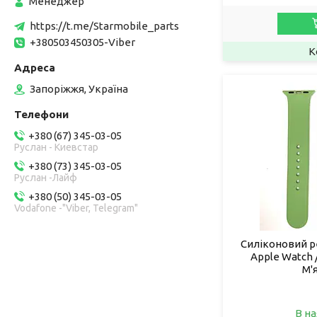
Менеджер
https://t.me/Starmobile_parts
+380503450305-Viber
Запоріжжя, Україна
+380 (67) 345-03-05
Руслан - Киевстар
+380 (73) 345-03-05
Руслан -Лайф
+380 (50) 345-03-05
Vodafone -"Viber, Telegram"
Силіконовий р
Apple Watch 
М'
В на