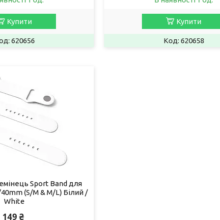
Купити
Купити
620656
620658
емінець Sport Band для
/40mm (S/M & M/L) Білий /
White
149 ₴