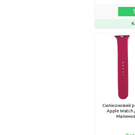
Силіконовий р
Apple Watch 
Малинов
В на