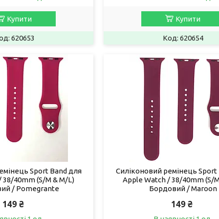
Купити
Купити
620653
620654
емінець Sport Band для
Силіконовий ремінець Sport
/ 38/40mm (S/M & M/L)
Apple Watch / 38/40mm (S/M
ий / Pomegrante
Бордовий / Maroon
149 ₴
149 ₴
явності 1 од.
В наявності 1 од.