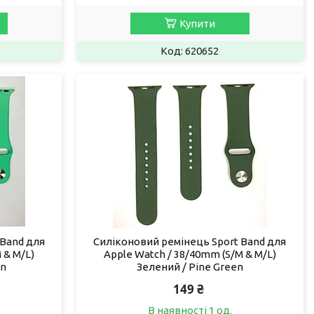
Купити
620652
 Band для
Силіконовий ремінець Sport Band для
 & M/L)
Apple Watch / 38/40mm (S/M & M/L)
en
Зелений / Pine Green
149 ₴
В наявності 1 од.