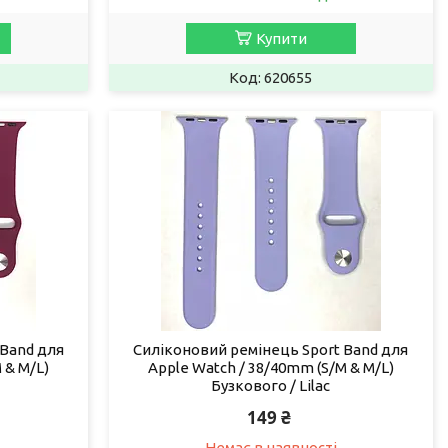
Купити
620655
 Band для
Силіконовий ремінець Sport Band для
 & M/L)
Apple Watch / 38/40mm (S/M & M/L)
Бузкового / Lilac
149 ₴
Немає в наявності