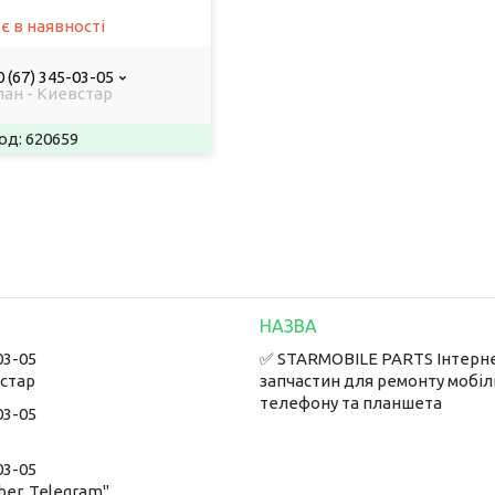
є в наявності
 (67) 345-03-05
лан - Киевстар
620659
03-05
✅ STARMOBILE PARTS Інтерн
встар
запчастин для ремонту мобі
телефону та планшета
03-05
03-05
ber, Telegram"