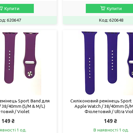
Купити
Купити
620647
620648
емінець Sport Band для
Силіконовий ремінець Sport
/ 38/40mm (S/M & M/L)
Apple Watch / 38/40mm (S/M
товий / Violet
Фіолетовий / Ultra Vio
149 ₴
149 ₴
явності 1 од.
В наявності 1 од.