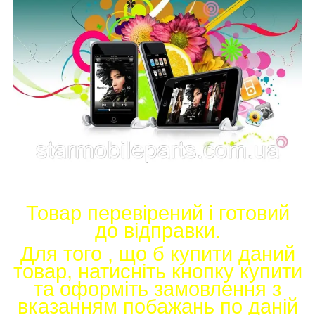
Товар перевірений і готовий
до відправки.
Для того , що б купити даний
товар, натисніть кнопку купити
та оформіть замовлення з
вказанням побажань по даній