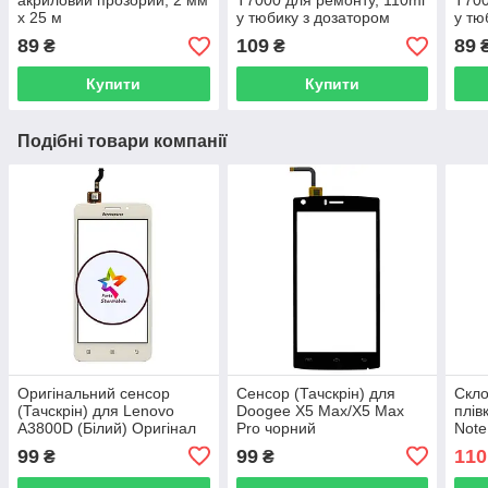
акриловий прозорий, 2 мм
T7000 для ремонту, 110ml
T700
x 25 м
у тюбику з дозатором
у тю
89
109
89
₴
₴
Купити
Купити
Подібні товари компанії
Оригінальний сенсор
Сенсор (Тачскрін) для
Скло
(Тачскрін) для Lenovo
Doogee X5 Max/X5 Max
плів
A3800D (Білий) Оригінал
Pro чорний
Note
Китай
чор
99
99
110
₴
₴
покр
G+O