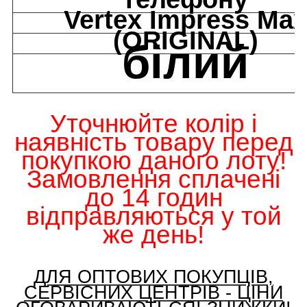
Vertex Impress Ma
(ORIGINAL)
білий
Уточнюйте колір і
наявність товару
перед
покупкою даного лоту!
Замовлення сплачені
до 14 годин
відправляються у той
же день!
ДЛЯ ОПТОВИХ ПОКУПЦІВ,
СЕРВІСНИХ ЦЕНТРІВ - ЦІНИ