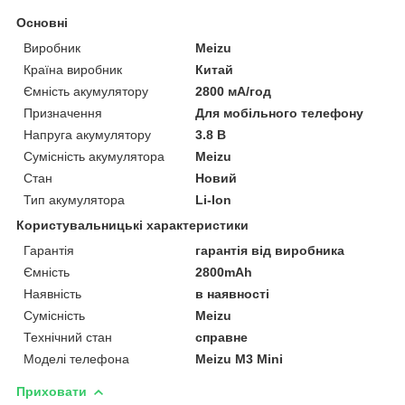
Основні
Виробник
Meizu
Країна виробник
Китай
Ємність акумулятору
2800 мА/год
Призначення
Для мобільного телефону
Напруга акумулятору
3.8 В
Сумісність акумулятора
Meizu
Стан
Новий
Тип акумулятора
Li-Ion
Користувальницькі характеристики
Гарантія
гарантія від виробника
Ємність
2800mAh
Наявність
в наявності
Сумісність
Meizu
Технічний стан
справне
Моделі телефона
Meizu M3 Mini
Приховати