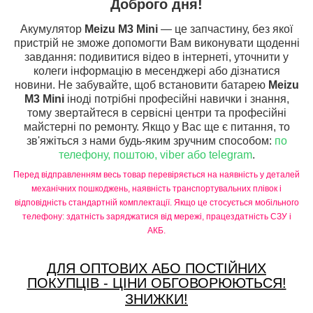
Доброго дня!
Акумулятор
Meizu M3 Mini
— це запчастину, без якої
пристрій не зможе допомогти Вам виконувати щоденні
завдання: подивитися відео в інтернеті, уточнити у
колеги інформацію в месенджері або дізнатися
новини. Не забувайте, щоб встановити батарею
Meizu
M3 Mini
іноді потрібні професійні навички і знання,
тому звертайтеся в сервісні центри та професійні
майстерні по ремонту. Якщо у Вас ще є питання, то
зв'яжіться з нами будь-яким зручним способом:
по
телефону, поштою, viber або telegram
.
Перед відправленням весь товар перевіряється на наявність у деталей
механічних пошкоджень, наявність транспортувальних плівок і
відповідність стандартній комплектації. Якщо це стосується мобільного
телефону: здатність заряджатися від мережі, працездатність СЗУ і
АКБ.
ДЛЯ ОПТОВИХ АБО ПОСТІЙНИХ
ПОКУПЦІВ - ЦІНИ ОБГОВОРЮЮТЬСЯ!
ЗНИЖКИ!