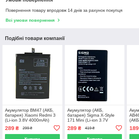
Повернення товару впродовж 14 днів за рахунок покупця
Всі умови повернення
Подібні товари компанії
Акумулятор BM47 (АКБ,
Акумулятор (АКБ,
Аку
батарея) Xiaomi Redmi 3
батарея) Sigma X-Style
AB4
(Li-ion 3.8V 4000mAh)
171 Mini (Li-ion 3.7V
(АКБ
800mAh)
L700
289
289
189
₴
₴
299 ₴
419 ₴
Купити
Купити