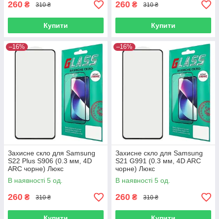
260
260
₴
₴
310 ₴
310 ₴
Купити
Купити
–16%
–16%
Захисне скло для Samsung
Захисне скло для Samsung
S22 Plus S906 (0.3 мм, 4D
S21 G991 (0.3 мм, 4D ARC
ARC чорне) Люкс
чорне) Люкс
В наявності 5 од.
В наявності 5 од.
260
260
₴
₴
310 ₴
310 ₴
Купити
Купити