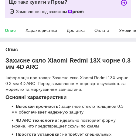
Що таке купити з Пром?
Замовлення під захистом
Опис
Характеристики
Доставка
Оплата
Умови п
Опис
Захисне скло Xiaomi Redmi 13X чорне 0.3
мм 4D ARC
Інформація про товар: Захисне скло Xiaomi Redmi 13X чорне
0.3 мм 4D ARC. Перед замовленням перевірте сумісність за
моделлю та маркуванням запчастини.
Основні характеристики
Высокая прочность:
защитное стекло толщиной 0.3
мм обеспечивает надежную защиту
4D ARC технологии:
идеально повторяет форму
экрана, что предотвращает сколы по краям
Простота установки:
не требует специальных