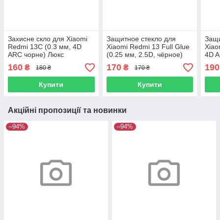
Захисне скло для Xiaomi
Защитное стекло для
Защи
Redmi 13C (0.3 мм, 4D
Xiaomi Redmi 13 Full Glue
Xiao
ARC чорне) Люкс
(0.25 мм, 2.5D, чёрное)
4D A
Люкс
160
170
190
₴
₴
180 ₴
170 ₴
Купити
Купити
Акційні пропозиції та новинки
–94%
–94%