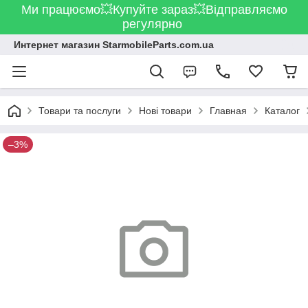
Ми працюємо💥Купуйте зараз💥Відправляємо
регулярно
Интернет магазин StarmobileParts.com.ua
Товари та послуги
Нові товари
Главная
Каталог
–3%