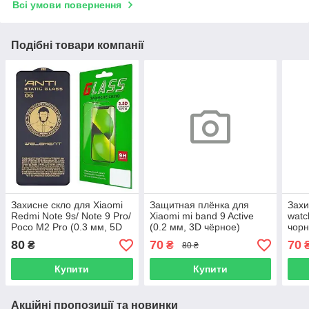
Всі умови повернення
Подібні товари компанії
Захисне скло для Xiaomi
Защитная плёнка для
Захи
Redmi Note 9s/ Note 9 Pro/
Xiaomi mi band 9 Active
watc
Poco M2 Pro (0.3 мм, 5D
(0.2 мм, 3D чёрное)
чорн
чорне) ТОП
Polycarbone
80
70
70
₴
₴
80 ₴
Купити
Купити
Акційні пропозиції та новинки