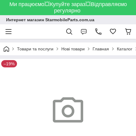
Ми працюємо💥Купуйте зараз💥Відправляємо
регулярно
Интернет магазин StarmobileParts.com.ua
Товари та послуги
Нові товари
Главная
Каталог
–19%