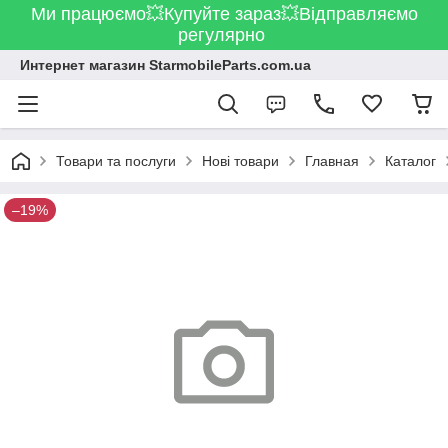
Ми працюємо💥Купуйте зараз💥Відправляємо
регулярно
Интернет магазин StarmobileParts.com.ua
Товари та послуги
Нові товари
Главная
Каталог
–19%