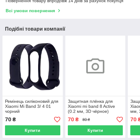
Повернення товару впродовж 14 днів за рахунок покупця
Всі умови повернення
Подібні товари компанії
Ремінець силіконовий для
Защитная плёнка для
Защи
Xiaomi Mi Band 3/ 4 01
Xiaomi mi band 8 Active
Xiao
чорний
(0.2 мм, 3D чёрное)
мм, 
Polycarbone
Poly
70
70
70
₴
₴
80 ₴
Купити
Купити