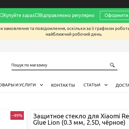
Купуйте зараз💥Відправляємо регулярно
Оформити 
 замовлення та повідомлення, оскільки за її графіком робот
найближчий робочий день.
ОВАРЫ И УСЛУГИ
CТАТЬИ
КОНТАКТЫ
ДОСТА
Защитное стекло для Xiaomi Red
–99%
Glue Lion (0.3 мм, 2.5D, чёрное)