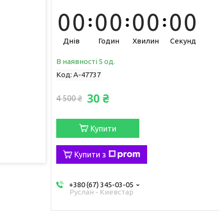
0
0
0
0
0
0
0
0
Днів
Годин
Хвилин
Секунд
В наявності 5 од.
Код:
A-47737
30 ₴
4 500 ₴
Купити
Купити з
+380 (67) 345-03-05
Руслан - Киевстар