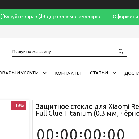
Купуйте зараз💥Відправляємо регулярно
Оформити 
ОВАРЫ И УСЛУГИ
CТАТЬИ
КОНТАКТЫ
ДОСТА
Защитное стекло для Xiaomi Re
–16%
Full Glue Titanium (0.3 мм, чёрн
0
0
0
0
0
0
0
0