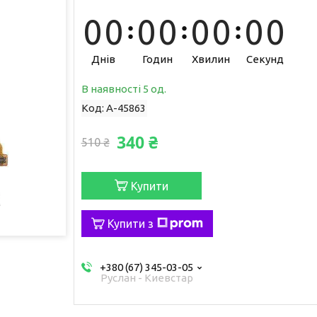
0
0
0
0
0
0
0
0
Днів
Годин
Хвилин
Секунд
В наявності 5 од.
Код:
A-45863
340 ₴
510 ₴
Купити
Купити з
+380 (67) 345-03-05
Руслан - Киевстар