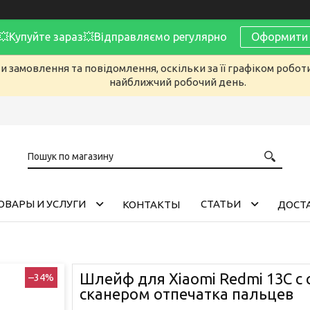
Купуйте зараз💥Відправляємо регулярно
Оформити 
 замовлення та повідомлення, оскільки за її графіком робот
найближчий робочий день.
ОВАРЫ И УСЛУГИ
CТАТЬИ
КОНТАКТЫ
ДОСТА
Шлейф для Xiaomi Redmi 13С с
–34%
сканером отпечатка пальцев