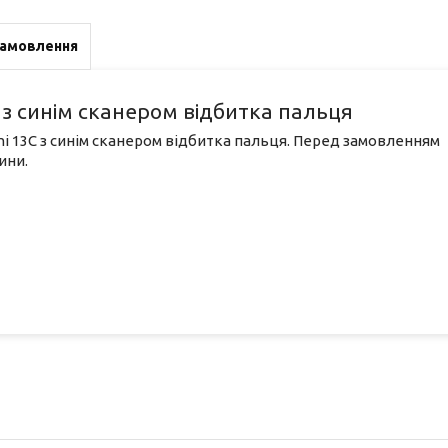
замовлення
з синім сканером відбитка пальця
i 13С з синім сканером відбитка пальця. Перед замовленням
ини.