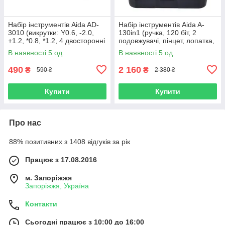
Набір інструментів Aida AD-
Набір інструментів Aida A-
3010 (викрутки: Y0.6, -2.0,
130in1 (ручка, 120 біт, 2
+1.2, *0.8, *1.2, 4 двосторонні
подовжувачі, пінцет, лопатка,
лопатки, пінцет прямий)
3 медіатори, присоска, SIM-
В наявності 5 од.
В наявності 5 од.
ключ)
490
2 160
₴
₴
590 ₴
2 380 ₴
Купити
Купити
Про нас
88% позитивних з 1408 відгуків за рік
Працює з 17.08.2016
м. Запоріжжя
Запоріжжя, Україна
Контакти
Сьогодні працює з 10:00 до 16:00