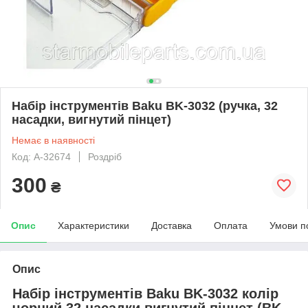
Набір інструментів Baku BK-3032 (ручка, 32
насадки, вигнутий пінцет)
Немає в наявності
Код: A-32674
Роздріб
300
₴
Опис
Характеристики
Доставка
Оплата
Умови п
Опис
Набір інструментів Baku BK-3032 колір
чорний 32 насадки вигнутий пінцет (BK-