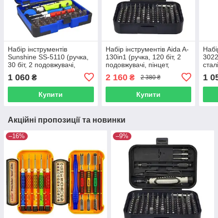
Набір інструментів
Набір інструментів Aida A-
Набі
Sunshine SS-5110 (ручка,
130in1 (ручка, 120 біт, 2
3022
30 біт, 2 подовжувачі,
подовжувачі, пінцет,
сталі
пінцет, викрутки +1.5, зірка
лопатка, 3 медіатори,
пінц
1 060
2 160
1 0
₴
₴
2 380 ₴
0.8, медіатор)
присоска, SIM-ключ)
Купити
Купити
Акційні пропозиції та новинки
–16%
–9%