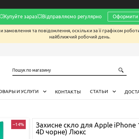
Купуйте зараз💥Відправляємо регулярно
Оформити 
 замовлення та повідомлення, оскільки за її графіком робот
найближчий робочий день.
ОВАРЫ И УСЛУГИ
CТАТЬИ
КОНТАКТЫ
ДОСТА
Захисне скло для Apple iPhone 1
–14%
4D чорне) Люкс