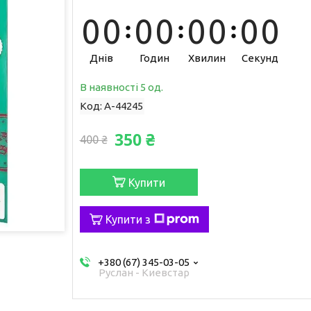
0
0
0
0
0
0
0
0
Днів
Годин
Хвилин
Секунд
В наявності 5 од.
Код:
A-44245
350 ₴
400 ₴
Купити
Купити з
+380 (67) 345-03-05
Руслан - Киевстар