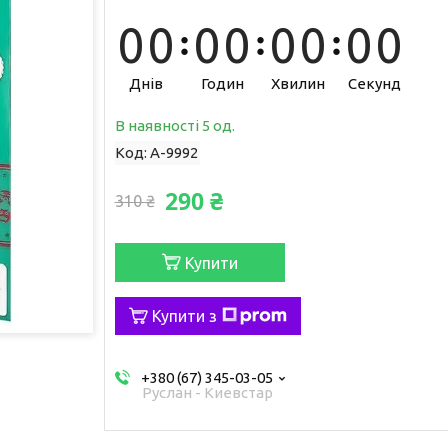
0
0
0
0
0
0
0
0
Днів
Годин
Хвилин
Секунд
В наявності 5 од.
Код:
A-9992
290 ₴
310 ₴
Купити
Купити з
+380 (67) 345-03-05
Руслан - Киевстар