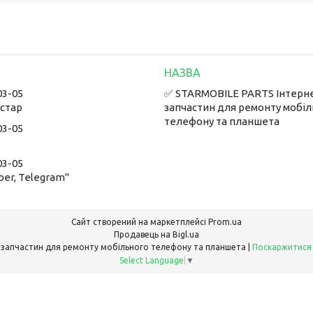
03-05
✅ STARMOBILE PARTS Інтерн
встар
запчастин для ремонту мобі
телефону та планшета
03-05
03-05
ber, Telegram"
Сайт створений на маркетплейсі
Prom.ua
Продавець на Bigl.ua
✅ STARMOBILE PARTS Інтернет-магазин запчастин для ремонту мобільного телефону та планшета |
Поскаржитися
Select Language
▼