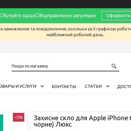
Купуйте зараз💥Відправляємо регулярно
Оформити 
 замовлення та повідомлення, оскільки за її графіком робот
найближчий робочий день.
ОВАРЫ И УСЛУГИ
CТАТЬИ
КОНТАКТЫ
ДОСТА
Захисне скло для Apple iPhone 6
–5%
чорне) Люкс