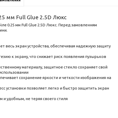
замовлення
25 мм Full Glue 2.5D Люкс
іле 0.25 мм Full Glue 2.5D Люкс. Перед замовленням
ини.
т весь экран устройства, обеспечивая надежную защиту
зию к экрану, что снижает риск появления пузырьков
ственному материалу, защитное стекло сохраняет свой
использовании
печивает сохранение яркости и четкости изображения на
сс установки позволяет легко и быстро защитить экран
м и удобным, не теряя своего стиля