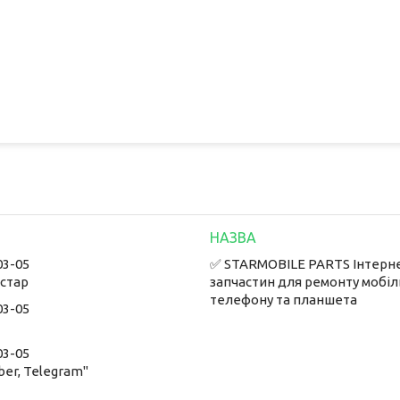
03-05
✅ STARMOBILE PARTS Інтерн
встар
запчастин для ремонту мобі
телефону та планшета
03-05
03-05
ber, Telegram"