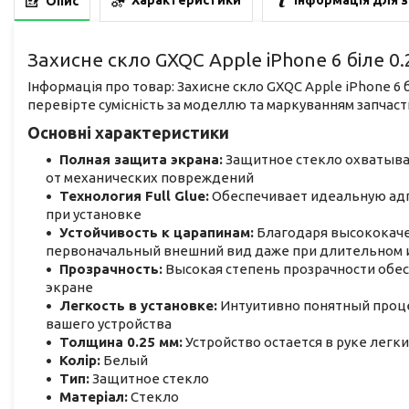
Характеристики
Інформація для 
Опис
Захисне скло GXQC Apple iPhone 6 біле 0.
Інформація про товар: Захисне скло GXQC Apple iPhone 6 б
перевірте сумісність за моделлю та маркуванням запчаст
Основні характеристики
Полная защита экрана:
Защитное стекло охватывае
от механических повреждений
Технология Full Glue:
Обеспечивает идеальную адге
при установке
Устойчивость к царапинам:
Благодаря высококаче
первоначальный внешний вид даже при длительном 
Прозрачность:
Высокая степень прозрачности обес
экране
Легкость в установке:
Интуитивно понятный проце
вашего устройства
Толщина 0.25 мм:
Устройство остается в руке легки
Колір:
Белый
Тип:
Защитное стекло
Матеріал:
Стекло