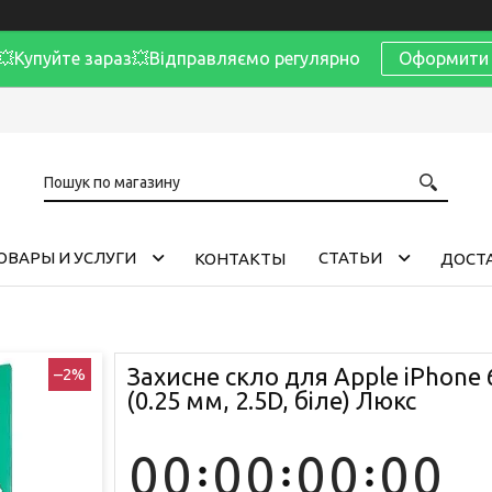
Купуйте зараз💥Відправляємо регулярно
Оформити 
ОВАРЫ И УСЛУГИ
CТАТЬИ
КОНТАКТЫ
ДОСТА
Захисне скло для Apple iPhone 6
–2%
(0.25 мм, 2.5D, біле) Люкс
0
0
0
0
0
0
0
0