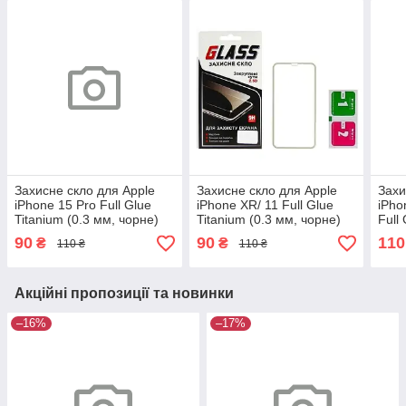
Захисне скло для Apple
Захисне скло для Apple
Захи
iPhone 15 Pro Full Glue
iPhone XR/ 11 Full Glue
iPho
Titanium (0.3 мм, чорне)
Titanium (0.3 мм, чорне)
Full 
Люкс
Люкс
мм, 
90
90
110
₴
₴
110 ₴
110 ₴
Акційні пропозиції та новинки
–16%
–17%