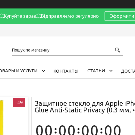
Купуйте зараз💥Відправляємо регулярно
Оформити 
ОВАРЫ И УСЛУГИ
CТАТЬИ
КОНТАКТЫ
ДОСТА
Защитное стекло для Apple iPho
–4%
Glue Anti-Static Privacy (0.3 мм,
0
0
0
0
0
0
0
0