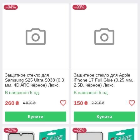
–94%
–93%
Защитное стекло для
Защитное стекло для Apple
Samsung S25 Ultra S938 (0.3
iPhone 17 Full Glue (0.25 мм,
мм, 4D ARC чёрное) Люкс
2.5D, чёрное) Люкс
В наявності 5 од.
В наявності 5 од.
260
150
₴
₴
4 010 ₴
2 210 ₴
Купити
Купити
–22%
–22%