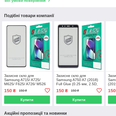
Всі умови повернення
Подібні товари компанії
Захисне скло для
Захисне скло для
Захи
Samsung A715/ A725/
Samsung A750 A7 (2018)
Sam
M625/ F625/ A726/ M526
Full Glue (0.25 мм, 2.5D,
(201
A71/ A72/ M62/ F62/ A73/
чорне) Люкс
2.5D
150
150
150
₴
₴
150 ₴
150 ₴
M52 Full Glue (0.25 мм,
2.5D, чорне) Люкс
Купити
Купити
Акційні пропозиції та новинки