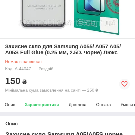
Захисне скло для Samsung A055/ A057 A05/
A05S Full Glue (0.25 мм, 2.5D, чорне) Люкс
Немає в наявності
Код: A-44047
Роздріб
150
₴
Мінімальна сума замовлення на сайті — 250 ₴
Опис
Характеристики
Доставка
Оплата
Умови 
Опис
Захисне скло Samsung A05/A05S чорне