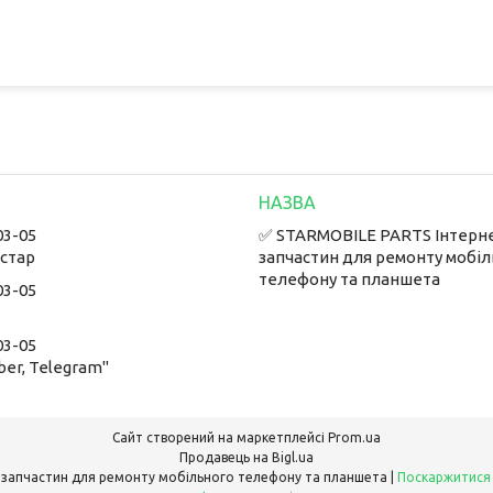
03-05
✅ STARMOBILE PARTS Інтерн
встар
запчастин для ремонту мобі
телефону та планшета
03-05
03-05
ber, Telegram"
Сайт створений на маркетплейсі
Prom.ua
Продавець на Bigl.ua
✅ STARMOBILE PARTS Інтернет-магазин запчастин для ремонту мобільного телефону та планшета |
Поскаржитися