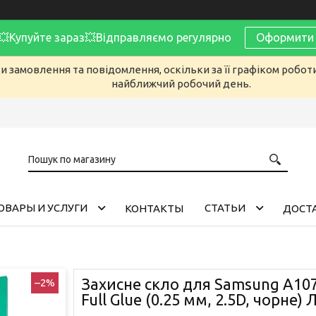
Купуйте зараз💥Відправляємо регулярно
Оформити 
 замовлення та повідомлення, оскільки за її графіком робот
найближчий робочий день.
ОВАРЫ И УСЛУГИ
CТАТЬИ
КОНТАКТЫ
ДОСТА
Захисне скло для Samsung A107
–2%
Full Glue (0.25 мм, 2.5D, чорне)