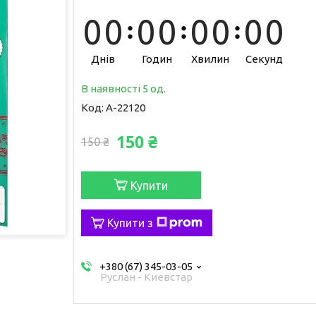
0
0
0
0
0
0
0
0
Днів
Годин
Хвилин
Секунд
В наявності 5 од.
Код:
A-22120
150 ₴
150 ₴
Купити
Купити з
+380 (67) 345-03-05
Руслан - Киевстар