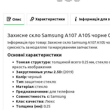
Характеристики
Інформація для 
Опис
Захисне скло Samsung A107 A10S чорне 0.
Інформація про товар: Захисне скло Samsung A107 A10S чо
сумісність за моделлю та маркуванням запчастини.
Основні характеристики
Тонкая структура:
толщиной всего 0.25 мм, стекло 
яркость изображения
Закругленные углы 2.5D:
(2019)
Колір:
черный
Тип:
защитное стекло
Матеріал:
стекло
Предназначение:
для телефона
Совместимость с:
Samsung
Клас качества:
Люкс
Толщина (мм):
0.25