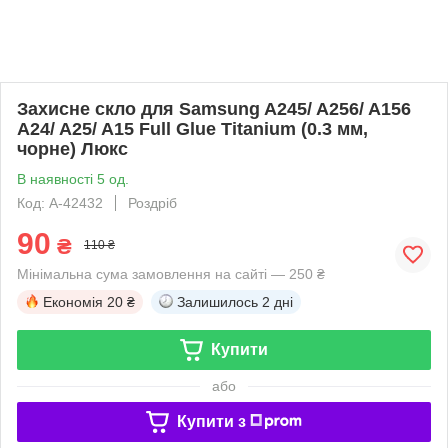
Захисне скло для Samsung A245/ A256/ A156
A24/ A25/ A15 Full Glue Titanium (0.3 мм,
чорне) Люкс
В наявності 5 од.
Код: A-42432
Роздріб
90
₴
110 ₴
Мінімальна сума замовлення на сайті — 250 ₴
Економія
20 ₴
Залишилось
2 дні
Купити
або
Купити з