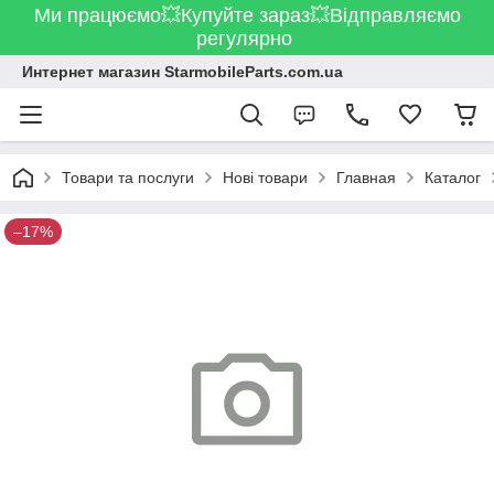
Ми працюємо💥Купуйте зараз💥Відправляємо
регулярно
Интернет магазин StarmobileParts.com.ua
Товари та послуги
Нові товари
Главная
Каталог
–17%