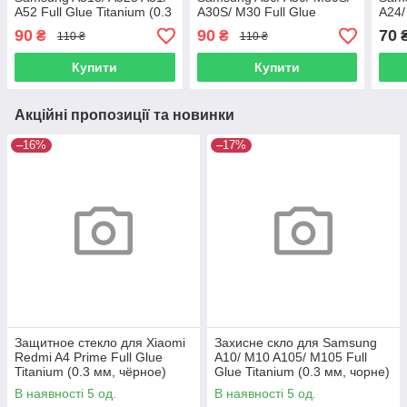
A52 Full Glue Titanium (0.3
A30S/ M30 Full Glue
A24/
мм, чорне) Люкс
Titanium (0.3 мм, чорне)
Lion
90
90
70
₴
₴
110 ₴
110 ₴
Люкс
Купити
Купити
Акційні пропозиції та новинки
–16%
–17%
Защитное стекло для Xiaomi
Захисне скло для Samsung
Redmi A4 Prime Full Glue
A10/ M10 A105/ M105 Full
Titanium (0.3 мм, чёрное)
Glue Titanium (0.3 мм, чорне)
Люкс
Люкс
В наявності 5 од.
В наявності 5 од.