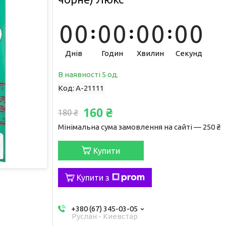
0
0
0
0
0
0
0
0
Днів
Годин
Хвилин
Секунд
В наявності 5 од.
Код:
A-21111
160 ₴
180 ₴
Мінімальна сума замовлення на сайті — 250 ₴
Купити
Купити з
+380 (67) 345-03-05
Руслан - Киевстар