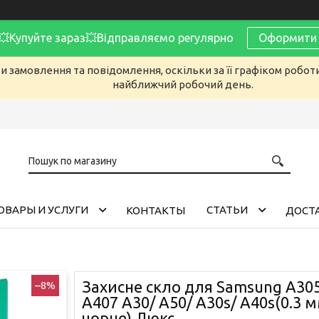
Купуйте зараз💥Відправляємо регулярно
Оформити 
 замовлення та повідомлення, оскільки за її графіком робот
найближчий робочий день.
ОВАРЫ И УСЛУГИ
CТАТЬИ
КОНТАКТЫ
ДОСТА
Захисне скло для Samsung A305
–8%
A407 A30/ A50/ A30s/ A40s(0.3 
чорне) Люкс