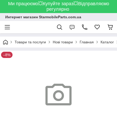
Ми працюємо💥Купуйте зараз💥Відправляємо
регулярно
Интернет магазин StarmobileParts.com.ua
Товари та послуги
Нові товари
Главная
Каталог
–8%