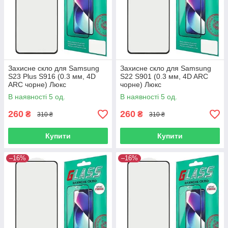
Захисне скло для Samsung
Захисне скло для Samsung
S23 Plus S916 (0.3 мм, 4D
S22 S901 (0.3 мм, 4D ARC
ARC чорне) Люкс
чорне) Люкс
В наявності 5 од.
В наявності 5 од.
260
260
₴
₴
310 ₴
310 ₴
Купити
Купити
–16%
–16%