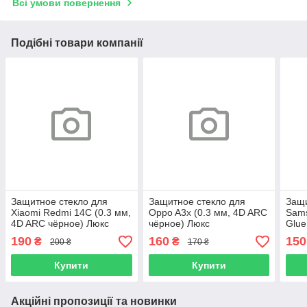
Всі умови повернення
Подібні товари компанії
Защитное стекло для
Защитное стекло для
Защи
Xiaomi Redmi 14C (0.3 мм,
Oppo A3x (0.3 мм, 4D ARC
Sams
4D ARC чёрное) Люкс
чёрное) Люкс
Glue
чёрн
190
160
150
₴
₴
200 ₴
170 ₴
Купити
Купити
Акційні пропозиції та новинки