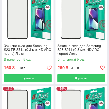
Захисне скло для Samsung
Захисне скло для Samsung
S23 FE S711 (0.3 мм, 4D ARC
S23 S911 (0.3 мм, 4D ARC
чорне) Люкс
чорне) Люкс
В наявності 5 од.
В наявності 5 од.
160
260
₴
₴
310 ₴
310 ₴
Купити
Купити
–16%
–16%