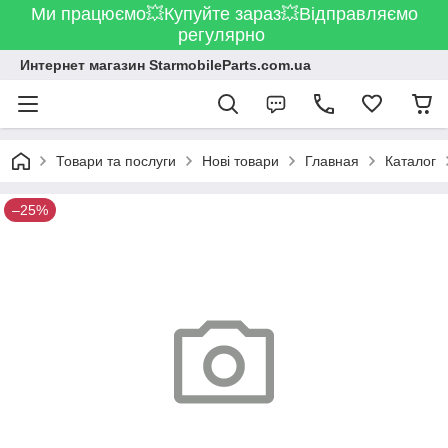
Ми працюємо💥Купуйте зараз💥Відправляємо
регулярно
Интернет магазин StarmobileParts.com.ua
Товари та послуги
Нові товари
Главная
Каталог
–25%