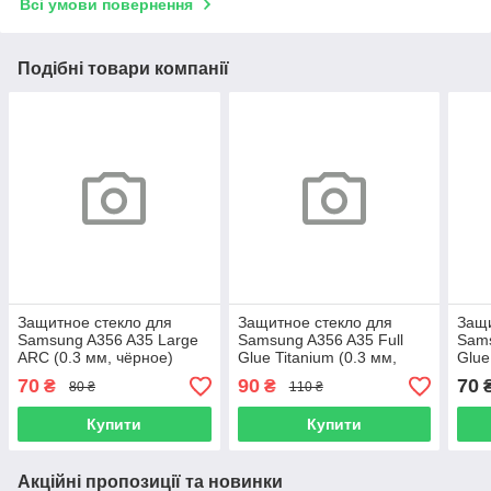
Всі умови повернення
Подібні товари компанії
Защитное стекло для
Защитное стекло для
Защи
Samsung A356 A35 Large
Samsung A356 A35 Full
Sams
ARC (0.3 мм, чёрное)
Glue Titanium (0.3 мм,
Glue
чёрное) Люкс
чёрн
70
90
70
₴
₴
80 ₴
110 ₴
Купити
Купити
Акційні пропозиції та новинки