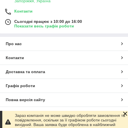
Запоріжжя, Україна
Контакти
Сьогодні працює з 10:00 до 16:00
Показати весь графік роботи
Про нас
Контакти
Доставка та оплата
Графік роботи
Повна версія сайту
Сайт створено на маркетплейсі
Prom.ua
Зараз компанія не може швидко обробляти замовлення та
повідомлення, оскільки за її графіком роботи сьогодні
вихідний. Ваша заявка буде оброблена в найближчий
Політика конфіденційності