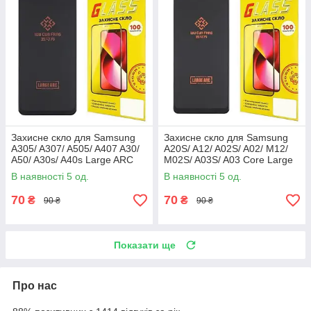
Захисне скло для Samsung
Захисне скло для Samsung
A305/ A307/ A505/ A407 A30/
A20S/ A12/ A02S/ A02/ M12/
A50/ A30s/ A40s Large ARC
M02S/ A03S/ A03 Core Large
(0.3 мм, чорне)
ARC (0.3 мм, чорне)
В наявності 5 од.
В наявності 5 од.
70
70
₴
₴
90 ₴
90 ₴
Показати ще
Про нас