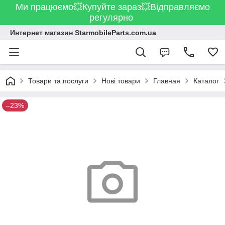
Ми працюємо💥Купуйте зараз💥Відправляємо
регулярно
Интернет магазин StarmobileParts.com.ua
Товари та послуги
Нові товари
Главная
Каталог
–23%