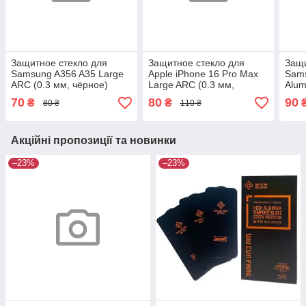
Защитное стекло для
Защитное стекло для
Защи
Samsung A356 A35 Large
Apple iPhone 16 Pro Max
Sams
ARC (0.3 мм, чёрное)
Large ARC (0.3 мм,
Alum
чёрное)
70
80
90
₴
₴
80 ₴
110 ₴
Акційні пропозиції та новинки
–23%
–23%