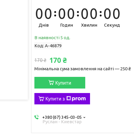
0
0
0
0
0
0
0
0
Днів
Годин
Хвилин
Секунд
В наявності 5 од.
Код:
A-46879
170 ₴
170 ₴
Мінімальна сума замовлення на сайті — 250 ₴
Купити
Купити з
+380 (67) 345-03-05
Руслан - Киевстар