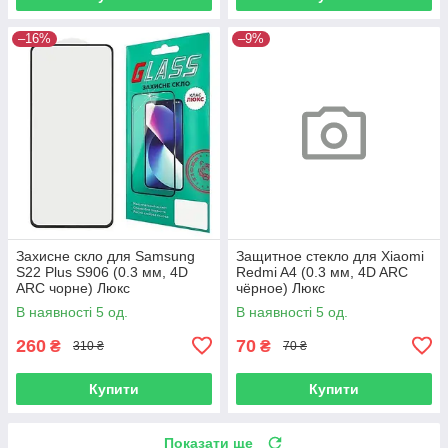
–16%
–9%
Захисне скло для Samsung
Защитное стекло для Xiaomi
S22 Plus S906 (0.3 мм, 4D
Redmi A4 (0.3 мм, 4D ARC
ARC чорне) Люкс
чёрное) Люкс
В наявності 5 од.
В наявності 5 од.
260
70
₴
₴
310 ₴
70 ₴
Купити
Купити
Показати ще