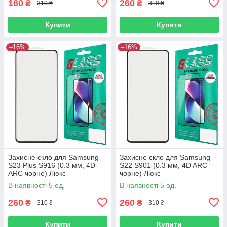
160
260
₴
₴
310 ₴
310 ₴
Купити
Купити
–16%
–16%
Захисне скло для Samsung
Захисне скло для Samsung
S23 Plus S916 (0.3 мм, 4D
S22 S901 (0.3 мм, 4D ARC
ARC чорне) Люкс
чорне) Люкс
В наявності 5 од.
В наявності 5 од.
260
260
₴
₴
310 ₴
310 ₴
Купити
Купити