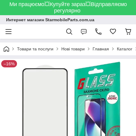
Ми працюємо💥Купуйте зараз💥Відправляємо
регулярно
Интернет магазин StarmobileParts.com.ua
Товари та послуги
Нові товари
Главная
Каталог
–16%