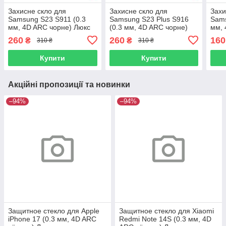
Захисне скло для
Захисне скло для
Захи
Samsung S23 S911 (0.3
Samsung S23 Plus S916
Sams
мм, 4D ARC чорне) Люкс
(0.3 мм, 4D ARC чорне)
мм, 
Люкс
260
260
160
₴
₴
310 ₴
310 ₴
Купити
Купити
Акційні пропозиції та новинки
–94%
–94%
Защитное стекло для Apple
Защитное стекло для Xiaomi
iPhone 17 (0.3 мм, 4D ARC
Redmi Note 14S (0.3 мм, 4D