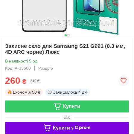
Захисне скло для Samsung S21 G991 (0.3 мм,
4D ARC чорне) Люкс
В наявності 5 од.
Код: A-33500
Роздріб
260
₴
310 ₴
Економія
50 ₴
Залишилось
4 дні
Купити
або
Купити з