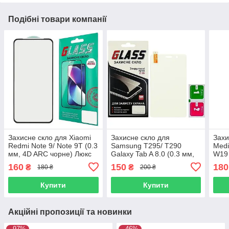
Подібні товари компанії
Захисне скло для Xiaomi
Захисне скло для
Захи
Redmi Note 9/ Note 9T (0.3
Samsung T295/ T290
Medi
мм, 4D ARC чорне) Люкс
Galaxy Tab A 8.0 (0.3 мм,
W19 
2.5D)
160
150
180
₴
₴
180 ₴
200 ₴
Купити
Купити
Акційні пропозиції та новинки
–97%
–46%