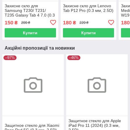
Захисне скло для
Захисне скло для Lenovo
Захи
Samsung T230/ T231/
Tab P12 Pro (0.3 мм, 2.5D)
Medi
T235 Galaxy Tab 4 7.0 (0.3
W19 
мм, 2.5D)
150
180
180
₴
₴
200 ₴
220 ₴
Купити
Купити
Акційні пропозиції та новинки
–97%
–46%
Защитное стекло для Apple
Защитное стекло для Xiaomi
iPad Pro 11 (2024) (0.3 мм,
Poco Pad 5G (0.3 мм, 2.5D)
2.5D)