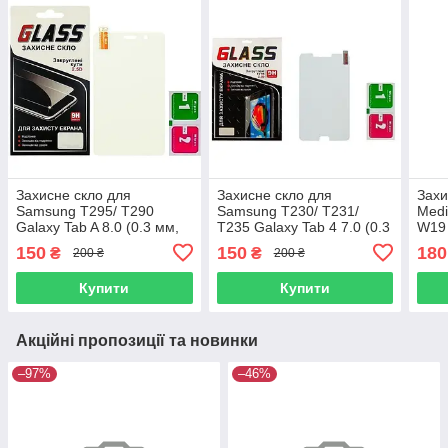
Захисне скло для
Захисне скло для
Захи
Samsung T295/ T290
Samsung T230/ T231/
Medi
Galaxy Tab A 8.0 (0.3 мм,
T235 Galaxy Tab 4 7.0 (0.3
W19 
2.5D)
мм, 2.5D)
150
150
180
₴
₴
200 ₴
200 ₴
Купити
Купити
Акційні пропозиції та новинки
–97%
–46%