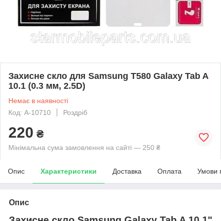
Захисне скло для Samsung T580 Galaxy Tab A
10.1 (0.3 мм, 2.5D)
Немає в наявності
Код: A-10710
Роздріб
220
₴
Мінімальна сума замовлення на сайті — 250 ₴
Опис
Характеристики
Доставка
Оплата
Умови 
Опис
Захисне скло Samsung Galaxy Tab A 10.1"