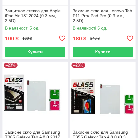
Защитное стекло для Apple
Захисне скло для Lenovo Tab
iPad Air 13" 2024 (0.3 мм,
P11 Pro/ Pad Pro (0.3 мм,
2.5D)
2.5D)
В наявності 5 од.
В наявності 5 од.
100
180
₴
₴
160 ₴
240 ₴
Купити
Купити
–23%
–23%
Захисне скло для Samsung
Захисне скло для Samsung
T385 Galaxy Tab A 8.0 2017
T355 Galaxy Tab A 8.0 (0.3