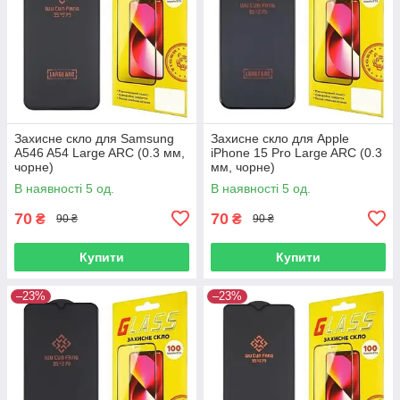
Захисне скло для Samsung
Захисне скло для Apple
A546 A54 Large ARC (0.3 мм,
iPhone 15 Pro Large ARC (0.3
чорне)
мм, чорне)
В наявності 5 од.
В наявності 5 од.
70
70
₴
₴
90 ₴
90 ₴
Купити
Купити
–23%
–23%