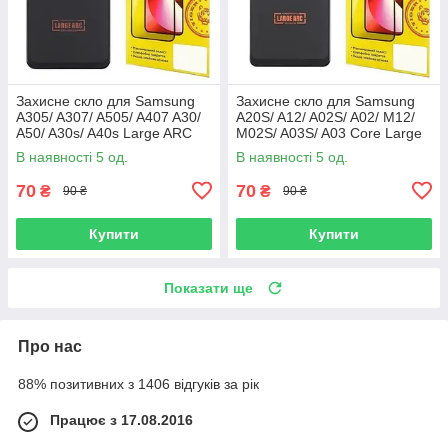
Захисне скло для Samsung
Захисне скло для Samsung
A305/ A307/ A505/ A407 A30/
A20S/ A12/ A02S/ A02/ M12/
A50/ A30s/ A40s Large ARC
M02S/ A03S/ A03 Core Large
(0.3 мм, чорне)
ARC (0.3 мм, чорне)
В наявності 5 од.
В наявності 5 од.
70
70
₴
₴
90 ₴
90 ₴
Купити
Купити
Показати ще
Про нас
88% позитивних з 1406 відгуків за рік
Працює з 17.08.2016