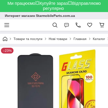
Ми працюємо💥Купуйте зараз💥Відправляємо
регулярно
Интернет магазин StarmobileParts.com.ua
Товари та послуги
Нові товари
Главная
Каталог
–23%