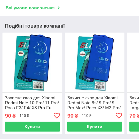
Всі умови повернення
Подібні товари компанії
Захисне скло для Xiaomi
Захисне скло для Xiaomi
Захи
Redmi Note 10 Pro/ 11 Pro/
Redmi Note 9s/ 9 Pro/ 9
Redm
Poco F3/ F4/ X3 Pro Full
Pro Max/ Poco X3/ M2 Pro/
Larg
Glue Titanium (0.3 мм,
Mi 10i/ K50i Full Glue
90
90
70
₴
₴
110 ₴
110 ₴
чорне) Люкс
Titanium (0.3 мм, чорне)
Люкс
Купити
Купити