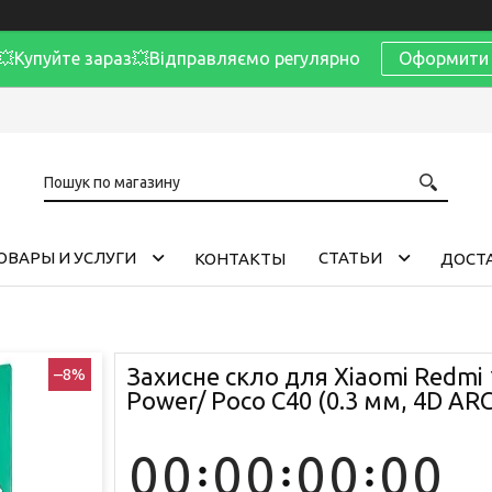
Купуйте зараз💥Відправляємо регулярно
Оформити 
ОВАРЫ И УСЛУГИ
CТАТЬИ
КОНТАКТЫ
ДОСТА
Захисне скло для Xiaomi Redmi 
–8%
Power/ Poco C40 (0.3 мм, 4D AR
0
0
0
0
0
0
0
0