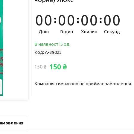
0
0
0
0
0
0
0
0
Днів
Годин
Хвилин
Секунд
В наявності 5 од.
Код:
A-39025
150 ₴
150 ₴
Компанія тимчасово не приймає замовлення
замовлення