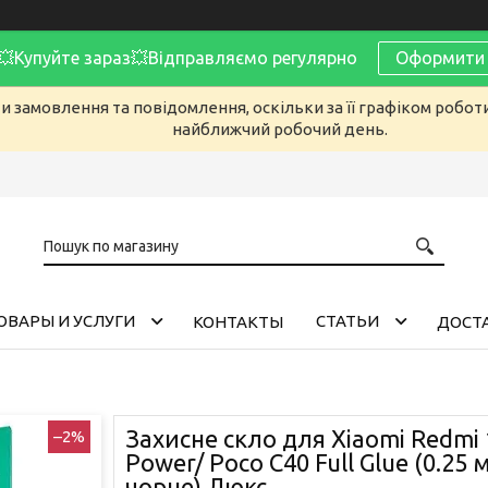
Купуйте зараз💥Відправляємо регулярно
Оформити 
 замовлення та повідомлення, оскільки за її графіком робот
найближчий робочий день.
ОВАРЫ И УСЛУГИ
CТАТЬИ
КОНТАКТЫ
ДОСТА
Захисне скло для Xiaomi Redmi 
–2%
Power/ Poco C40 Full Glue (0.25 м
чорне) Люкс