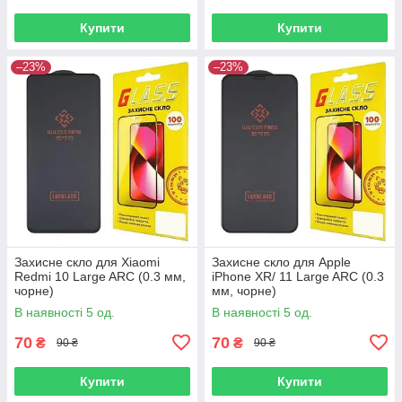
Купити
Купити
–23%
–23%
Захисне скло для Xiaomi
Захисне скло для Apple
Redmi 10 Large ARC (0.3 мм,
iPhone XR/ 11 Large ARC (0.3
чорне)
мм, чорне)
В наявності 5 од.
В наявності 5 од.
70
70
₴
₴
90 ₴
90 ₴
Купити
Купити