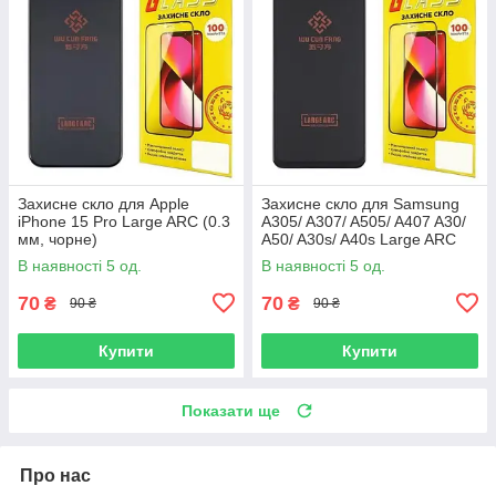
Захисне скло для Apple
Захисне скло для Samsung
iPhone 15 Pro Large ARC (0.3
A305/ A307/ A505/ A407 A30/
мм, чорне)
A50/ A30s/ A40s Large ARC
(0.3 мм, чорне)
В наявності 5 од.
В наявності 5 од.
70
70
₴
₴
90 ₴
90 ₴
Купити
Купити
Показати ще
Про нас