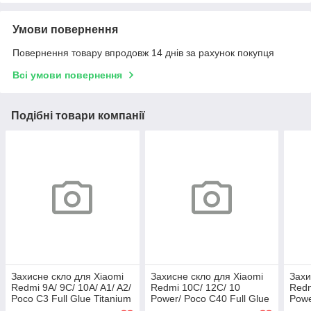
Умови повернення
Повернення товару впродовж 14 днів за рахунок покупця
Всі умови повернення
Подібні товари компанії
Захисне скло для Xiaomi
Захисне скло для Xiaomi
Захи
Redmi 9A/ 9C/ 10A/ A1/ A2/
Redmi 10C/ 12C/ 10
Redm
Poco C3 Full Glue Titanium
Power/ Poco C40 Full Glue
Powe
(0.3 мм, чорне) Люкс
Titanium (0.3 мм, чорне)
(0.2