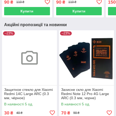
90
90
150
₴
₴
110 ₴
110 ₴
Люкс
Люк
Купити
Купити
Акційні пропозиції та новинки
–23%
–23%
Защитное стекло для Xiaomi
Захисне скло для Xiaomi
Redmi 14C Large ARC (0.3
Redmi Note 12 Pro 4G Large
мм, чёрное)
ARC (0.3 мм, чорне)
В наявності 5 од.
В наявності 5 од.
30
70
₴
₴
40 ₴
90 ₴