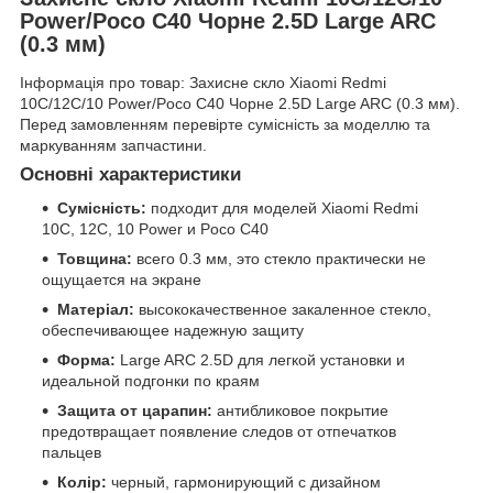
Power/Poco C40 Чорне 2.5D Large ARC
(0.3 мм)
Інформація про товар: Захисне скло Xiaomi Redmi
10C/12C/10 Power/Poco C40 Чорне 2.5D Large ARC (0.3 мм).
Перед замовленням перевірте сумісність за моделлю та
маркуванням запчастини.
Основні характеристики
Сумісність:
подходит для моделей Xiaomi Redmi
10C, 12C, 10 Power и Poco C40
Товщина:
всего 0.3 мм, это стекло практически не
ощущается на экране
Матеріал:
высококачественное закаленное стекло,
обеспечивающее надежную защиту
Форма:
Large ARC 2.5D для легкой установки и
идеальной подгонки по краям
Защита от царапин:
антибликовое покрытие
предотвращает появление следов от отпечатков
пальцев
Колір:
черный, гармонирующий с дизайном