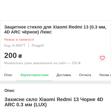
Защитное стекло для Xiaomi Redmi 13 (0.3 мм,
4D ARC чёрное) Люкс
Немає в наявності
Код: A-46877
Роздріб
200
₴
Мінімальна сума замовлення на сайті — 250 ₴
Опис
Характеристики
Доставка
Оплата
Умови 
Опис
Захисне скло Xiaomi Redmi 13 Чорне 4D
ARC 0.3 мм (LUX)