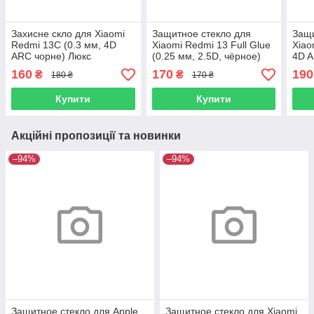
Захисне скло для Xiaomi
Защитное стекло для
Защи
Redmi 13C (0.3 мм, 4D
Xiaomi Redmi 13 Full Glue
Xiao
ARC чорне) Люкс
(0.25 мм, 2.5D, чёрное)
4D A
Люкс
160
170
190
₴
₴
180 ₴
170 ₴
Купити
Купити
Акційні пропозиції та новинки
–94%
–94%
Защитное стекло для Apple
Защитное стекло для Xiaomi