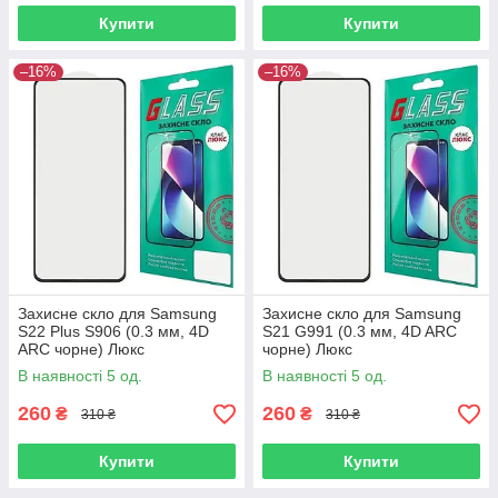
Купити
Купити
–16%
–16%
Захисне скло для Samsung
Захисне скло для Samsung
S22 Plus S906 (0.3 мм, 4D
S21 G991 (0.3 мм, 4D ARC
ARC чорне) Люкс
чорне) Люкс
В наявності 5 од.
В наявності 5 од.
260
260
₴
₴
310 ₴
310 ₴
Купити
Купити