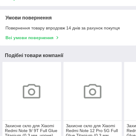
Умови повернення
Повернення товару впродовж 14 днів за рахунок покупця
Всі умови повернення
Подібні товари компанії
Захисне скло для Xiaomi
Захисне скло для Xiaomi
Захи
Redmi Note 9/ 9T Full Glue
Redmi Note 12 Pro 5G Full
Redm
Titanium (0.3 мм, чорне)
Glue Titanium (0.3 мм,
Glue