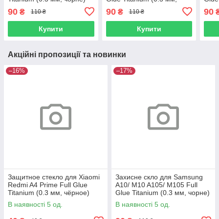
Люкс
чорне) Люкс
чорн
90
90
90
₴
₴
110 ₴
110 ₴
Купити
Купити
Акційні пропозиції та новинки
–16%
–17%
Защитное стекло для Xiaomi
Захисне скло для Samsung
Redmi A4 Prime Full Glue
A10/ M10 A105/ M105 Full
Titanium (0.3 мм, чёрное)
Glue Titanium (0.3 мм, чорне)
Люкс
Люкс
В наявності 5 од.
В наявності 5 од.