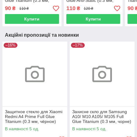
Glue Titanium (0.3 мм,
Glue Anti-Static (0.3 мм,
Tita
чорне) Люкс
чорне)
Люк
90
110
90
₴
₴
110 ₴
120 ₴
Купити
Купити
Акційні пропозиції та новинки
–16%
–17%
Защитное стекло для Xiaomi
Захисне скло для Samsung
Redmi A4 Prime Full Glue
A10/ M10 A105/ M105 Full
Titanium (0.3 мм, чёрное)
Glue Titanium (0.3 мм, чорне)
Люкс
Люкс
В наявності 5 од.
В наявності 5 од.