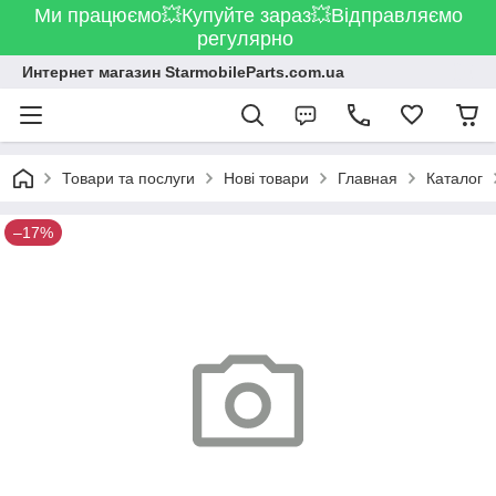
Ми працюємо💥Купуйте зараз💥Відправляємо
регулярно
Интернет магазин StarmobileParts.com.ua
Товари та послуги
Нові товари
Главная
Каталог
–17%