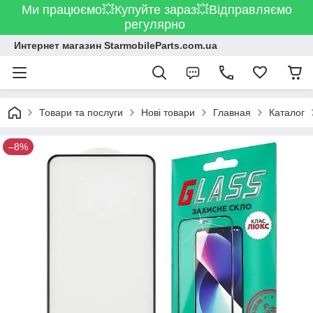
Ми працюємо💥Купуйте зараз💥Відправляємо
регулярно
Интернет магазин StarmobileParts.com.ua
Товари та послуги
Нові товари
Главная
Каталог
–8%