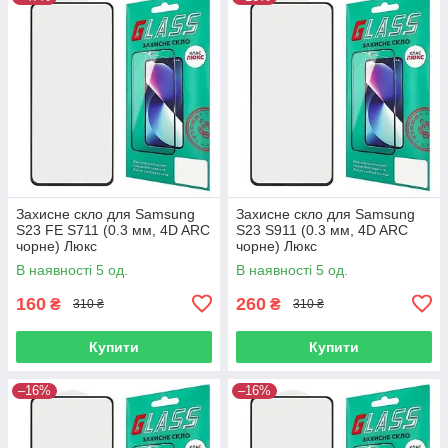
Захисне скло для Samsung
Захисне скло для Samsung
S23 FE S711 (0.3 мм, 4D ARC
S23 S911 (0.3 мм, 4D ARC
чорне) Люкс
чорне) Люкс
В наявності 5 од.
В наявності 5 од.
160
260
₴
₴
310 ₴
310 ₴
Купити
Купити
–16%
–16%