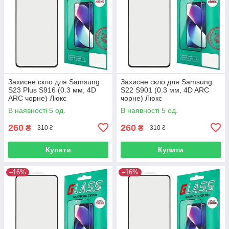
Захисне скло для Samsung
Захисне скло для Samsung
S23 Plus S916 (0.3 мм, 4D
S22 S901 (0.3 мм, 4D ARC
ARC чорне) Люкс
чорне) Люкс
В наявності 5 од.
В наявності 5 од.
260
260
₴
₴
310 ₴
310 ₴
Купити
Купити
–16%
–16%