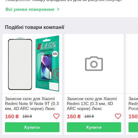
Всі умови повернення
Подібні товари компанії
Захисне скло для Xiaomi
Захисне скло для Xiaomi
Захи
Redmi Note 9/ Note 9T (0.3
Redmi 13C (0.3 мм, 4D
Redm
мм, 4D ARC чорне) Люкс
ARC чорне) Люкс
Poco
Glue
160
160
150
₴
₴
180 ₴
180 ₴
чорн
Купити
Купити