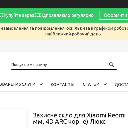
Купуйте зараз💥Відправляємо регулярно
Оформити 
 замовлення та повідомлення, оскільки за її графіком робот
найближчий робочий день.
ОВАРЫ И УСЛУГИ
CТАТЬИ
КОНТАКТЫ
ДОСТА
Захисне скло для Xiaomi Redmi 
мм, 4D ARC чорне) Люкс