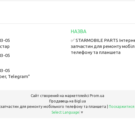
03-05
✅ STARMOBILE PARTS Інтерн
встар
запчастин для ремонту мобі
телефону та планшета
03-05
03-05
ber, Telegram"
Сайт створений на маркетплейсі
Prom.ua
Продавець на Bigl.ua
✅ STARMOBILE PARTS Інтернет-магазин запчастин для ремонту мобільного телефону та планшета |
Поскаржитися
Select Language
▼