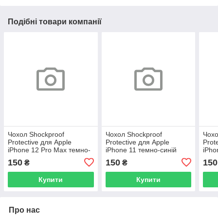
Подібні товари компанії
Чохол Shockproof
Чохол Shockproof
Чохо
Protective для Apple
Protective для Apple
Prot
iPhone 12 Pro Max темно-
iPhone 11 темно-синій
iPho
синій
150
150
150
₴
₴
Купити
Купити
Про нас