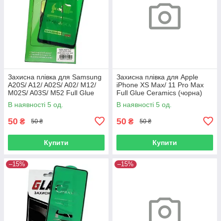
Захисна плівка для Samsung
Захисна плівка для Apple
A20S/ A12/ A02S/ A02/ M12/
iPhone XS Max/ 11 Pro Max
M02S/ A03S/ M52 Full Glue
Full Glue Ceramics (чорна)
Ceramics (чорна)
В наявності 5 од.
В наявності 5 од.
50
50
₴
₴
50 ₴
50 ₴
Купити
Купити
–15%
–15%