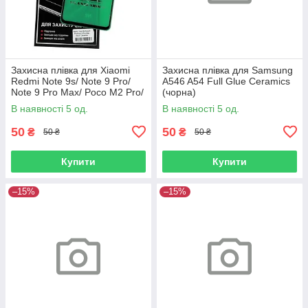
Захисна плівка для Xiaomi
Захисна плівка для Samsung
Redmi Note 9s/ Note 9 Pro/
A546 A54 Full Glue Ceramics
Note 9 Pro Max/ Poco M2 Pro/
(чорна)
Poco X3/ Mi 10i/ K50i Full Glue
В наявності 5 од.
В наявності 5 од.
Ceramics (чорн
50
50
₴
₴
50 ₴
50 ₴
Купити
Купити
–15%
–15%