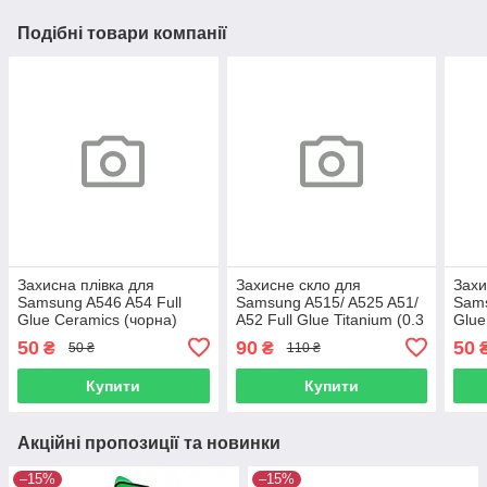
Подібні товари компанії
Захисна плівка для
Захисне скло для
Захи
Samsung A546 A54 Full
Samsung A515/ A525 A51/
Sams
Glue Ceramics (чорна)
A52 Full Glue Titanium (0.3
Glue
мм, чорне) Люкс
50
90
50
₴
₴
50 ₴
110 ₴
Купити
Купити
Акційні пропозиції та новинки
–15%
–15%