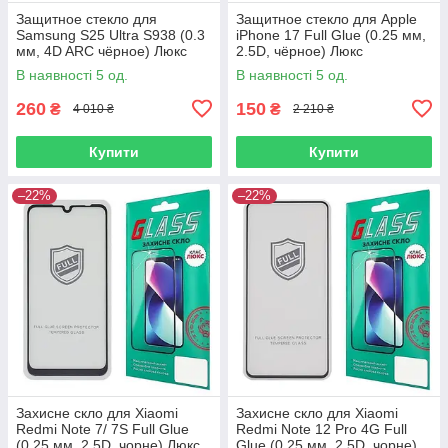
Защитное стекло для
Защитное стекло для Apple
Samsung S25 Ultra S938 (0.3
iPhone 17 Full Glue (0.25 мм,
мм, 4D ARC чёрное) Люкс
2.5D, чёрное) Люкс
В наявності 5 од.
В наявності 5 од.
260
150
₴
₴
4 010 ₴
2 210 ₴
Купити
Купити
–22%
–22%
Захисне скло для Xiaomi
Захисне скло для Xiaomi
Redmi Note 7/ 7S Full Glue
Redmi Note 12 Pro 4G Full
(0.25 мм, 2.5D, чорне) Люкс
Glue (0.25 мм, 2.5D, чорне)