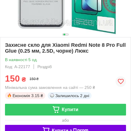
Захисне скло для Xiaomi Redmi Note 8 Pro Full
Glue (0.25 мм, 2.5D, чорне) Люкс
В наявності 5 од.
Код: A-22177
Роздріб
150
₴
150 ₴
Мінімальна сума замовлення на сайті — 250 ₴
Економія
3.15 ₴
Залишилось
2 дні
Купити
або
Купити з