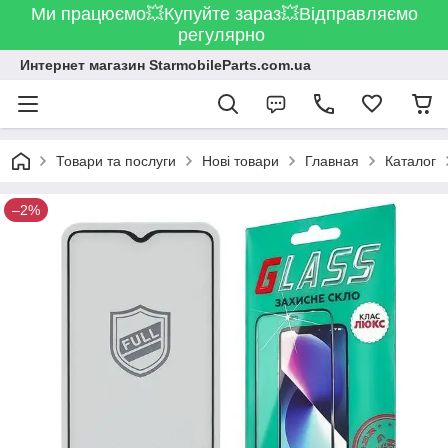
Ми працюємо💥Купуйте зараз💥Відправляємо
регулярно
Интернет магазин StarmobileParts.com.ua
Товари та послуги
Нові товари
Главная
Каталог
–2%