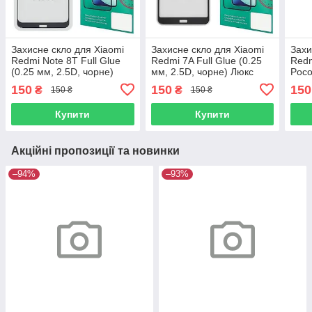
Захисне скло для Xiaomi
Захисне скло для Xiaomi
Захи
Redmi Note 8T Full Glue
Redmi 7A Full Glue (0.25
Redm
(0.25 мм, 2.5D, чорне)
мм, 2.5D, чорне) Люкс
Poco
Люкс
Glue
150
150
150
₴
₴
150 ₴
150 ₴
чорн
Купити
Купити
Акційні пропозиції та новинки
–94%
–93%