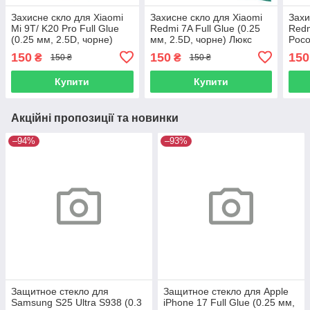
Захисне скло для Xiaomi
Захисне скло для Xiaomi
Захи
Mi 9T/ K20 Pro Full Glue
Redmi 7A Full Glue (0.25
Redm
(0.25 мм, 2.5D, чорне)
мм, 2.5D, чорне) Люкс
Poco
Люкс
Glue
150
150
150
₴
₴
150 ₴
150 ₴
чорн
Купити
Купити
Акційні пропозиції та новинки
–94%
–93%
Защитное стекло для
Защитное стекло для Apple
Samsung S25 Ultra S938 (0.3
iPhone 17 Full Glue (0.25 мм,