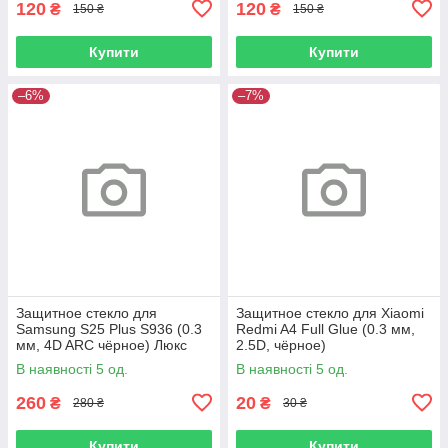
120
120
₴
₴
150 ₴
150 ₴
Купити
Купити
–6%
–7%
Защитное стекло для
Защитное стекло для Xiaomi
Samsung S25 Plus S936 (0.3
Redmi A4 Full Glue (0.3 мм,
мм, 4D ARC чёрное) Люкс
2.5D, чёрное)
В наявності 5 од.
В наявності 5 од.
260
20
₴
₴
280 ₴
30 ₴
Купити
Купити