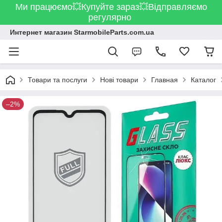
Ми працюємо💥Купуйте зараз💥Відправляємо
регулярно
Интернет магазин StarmobileParts.com.ua
Товари та послуги
Нові товари
Главная
Каталог
–2%