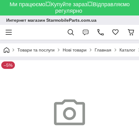
Ми працюємо💥Купуйте зараз💥Відправляємо
регулярно
Интернет магазин StarmobileParts.com.ua
Товари та послуги
Нові товари
Главная
Каталог
–5%