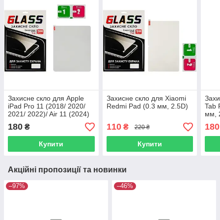
Захисне скло для Apple
Захисне скло для Xiaomi
Захи
iPad Pro 11 (2018/ 2020/
Redmi Pad (0.3 мм, 2.5D)
Tab 
2021/ 2022)/ Air 11 (2024)
мм, 
(0.3 мм, 2.5D)
180
110
180
₴
₴
220 ₴
Купити
Купити
Акційні пропозиції та новинки
–97%
–46%