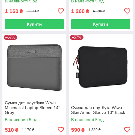
В наявності 5 од.
В наявності 5 од.
1 160
1 260
₴
₴
3 990 ₴
4 190 ₴
Купити
Купити
–57%
–57%
Сумка для ноутбука Wiwu
Minimalist Laptop Sleeve 14''
Сумка для ноутбука Wiwu
Grey
Skin Armor Sleeve 13" Black
В наявності 5 од.
В наявності 5 од.
510
590
₴
₴
1 170 ₴
1 380 ₴