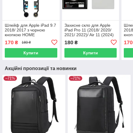
Шлейф для Apple iPad 9.7
Захисне скло для Apple
Шлей
2018/ 2017 з чорною
iPad Pro 11 (2018/ 2020/
2018
кнопкою HOME
2021/ 2022)/ Air 11 (2024)
кно
(0.3 мм, 2.5D)
170
180
170
₴
₴
180 ₴
Купити
Купити
Акційні пропозиції та новинки
–71%
–71%