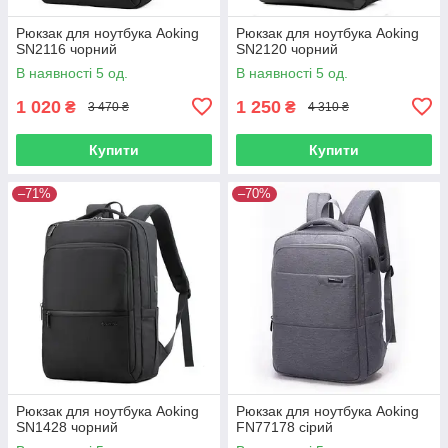
Рюкзак для ноутбука Aoking
Рюкзак для ноутбука Aoking
SN2116 чорний
SN2120 чорний
В наявності 5 од.
В наявності 5 од.
1 020
1 250
₴
₴
3 470 ₴
4 310 ₴
Купити
Купити
–71%
–70%
Рюкзак для ноутбука Aoking
Рюкзак для ноутбука Aoking
SN1428 чорний
FN77178 сірий